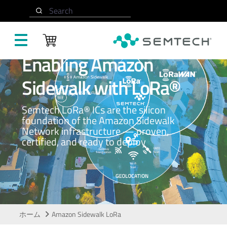
Search
メインコンテンツにスキップ
Enabling Amazon
Sidewalk with LoRa®
Semtech LoRa® ICs are the silicon
foundation of the Amazon Sidewalk
Network infrastructure — proven,
certified, and ready to deploy
ホーム
Amazon Sidewalk LoRa