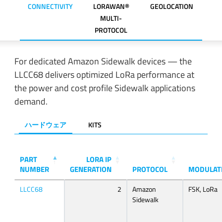
CONNECTIVITY
LORAWAN®
GEOLOCATION
MULTI-
PROTOCOL
For dedicated Amazon Sidewalk devices — the
LLCC68 delivers optimized LoRa performance at
the power and cost profile Sidewalk applications
demand.
ハードウェア
KITS
PART
LORA IP
NUMBER
GENERATION
PROTOCOL
MODULAT
LLCC68
2
Amazon
FSK, LoRa
Sidewalk