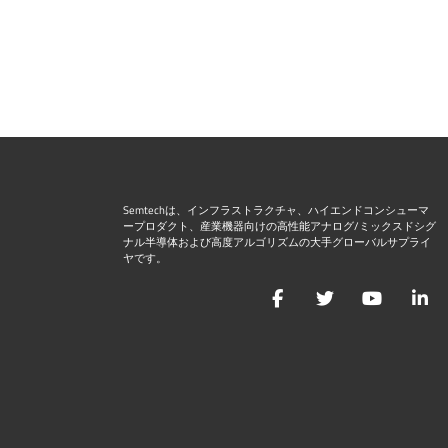
Semtechは、インフラストラクチャ、ハイエンドコンシューマ
ープロダクト、産業機器向けの高性能アナログ/ミックスドシグ
ナル半導体および高度アルゴリズムの大手グローバルサプライ
ヤです。
Facebook
Twitter
YouTu
L