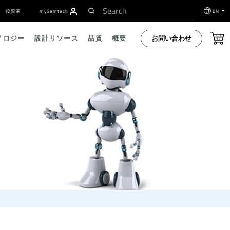
投資家
my
S
emtech
EN
お問い合わせ
ノロジー
設計リソース
品質
概要