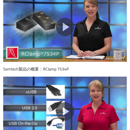
Semtech製品の概要：RClamp 7534P