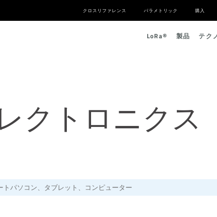
クロスリファレンス
パラメトリック
購入
L
o
R
a
®
製品
テク
レクトロニクス
ートパソコン、タブレット、コンピューター