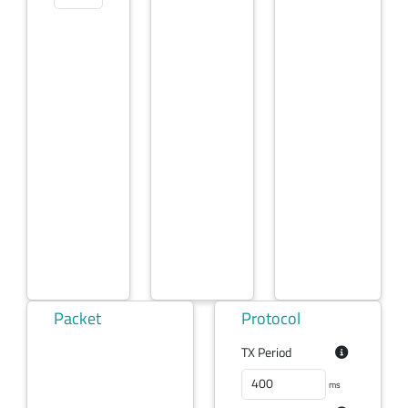
Packet
Protocol
TX Period
ms