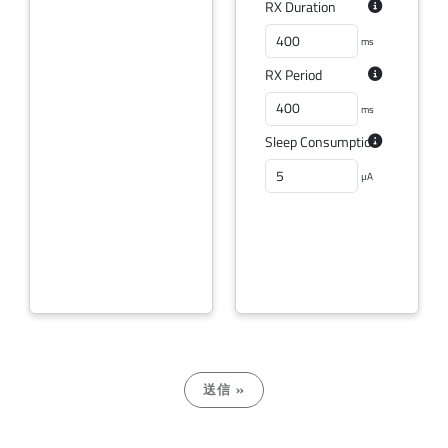
RX Duration
ms
RX Period
ms
Sleep Consumption
µA
送信