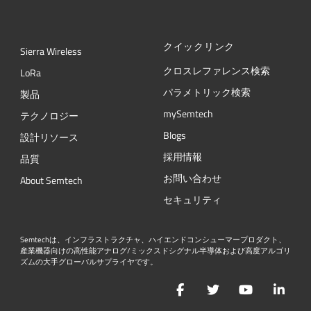
クイックリンク
Sierra Wireless
クロスレファレンス検索
L
o
R
a
パラメトリック検索
製品
mySemtech
テクノロジー
Blogs
設計リソース
採用情報
品質
お問い合わせ
About Semtech
セキュリティ
Semtechは、インフラストラクチャ、ハイエンドコンシューマープロダクト、
産業機器向けの高性能アナログ/ミックスドシグナル半導体および高度アルゴリ
ズムの大手グローバルサプライヤです。
Facebook
Twitter
YouTube
Lin