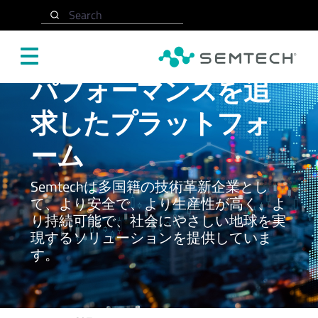
Search
メインコンテンツにスキップ
パフォーマンスを追
求したプラットフォ
ーム
Semtechは多国籍の技術革新企業とし
て、より安全で、より生産性が高く、よ
り持続可能で、社会にやさしい地球を実
現するソリューションを提供していま
す。