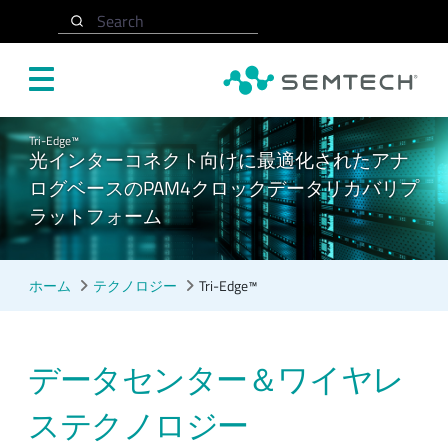
メインコンテンツにスキップ
Search
Tri-Edge™
光インターコネクト向けに最適化されたアナ
ログベースのPAM4クロックデータリカバリプ
ラットフォーム
ホーム
テクノロジー
Tri-Edge™
データセンター＆ワイヤレ
ステクノロジー