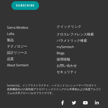
SUBSCRIBE
クイックリンク
Sierra Wireless
L
o
R
a
クロスレファレンス検索
製品
パラメトリック検索
テクノロジー
mySemtech
設計リソース
Blogs
品質
採用情報
About Semtech
お問い合わせ
セキュリティ
Semtechは、インフラストラクチャ、ハイエンドコンシューマープロダクト、
産業機器向けの高性能アナログ/ミックスドシグナル半導体および高度アルゴリ
ズムの大手グローバルサプライヤです。
Facebook
Twitter
YouTube
Lin