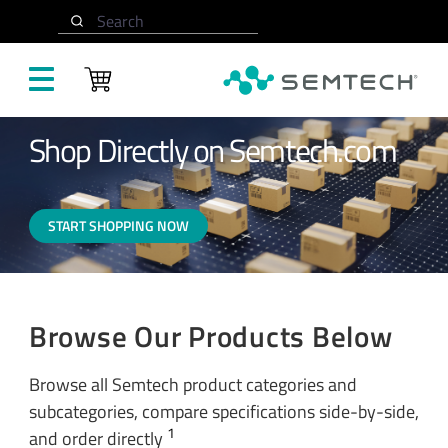
メインコンテンツにスキップ
ホーム
Buy Now
Search
Shop Directly on Semtech.com
START SHOPPING NOW
Browse Our Products Below
Browse all Semtech product categories and
subcategories, compare specifications side-by-side,
1
and order directly