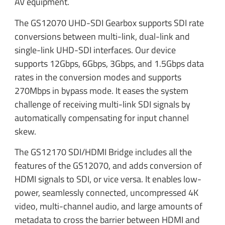
AV equipment.
The GS12070 UHD-SDI Gearbox supports SDI rate
conversions between multi-link, dual-link and
single-link UHD-SDI interfaces. Our device
supports 12Gbps, 6Gbps, 3Gbps, and 1.5Gbps data
rates in the conversion modes and supports
270Mbps in bypass mode. It eases the system
challenge of receiving multi-link SDI signals by
automatically compensating for input channel
skew.
The GS12170 SDI/HDMI Bridge includes all the
features of the GS12070, and adds conversion of
HDMI signals to SDI, or vice versa. It enables low-
power, seamlessly connected, uncompressed 4K
video, multi-channel audio, and large amounts of
metadata to cross the barrier between HDMI and