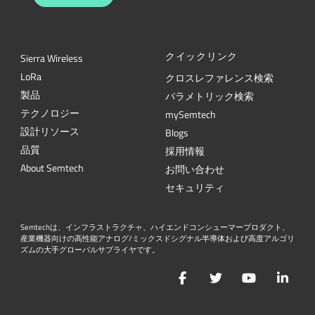
クイックリンク
Sierra Wireless
L
o
R
a
クロスレファレンス検索
製品
パラメトリック検索
テクノロジー
mySemtech
設計リソース
Blogs
品質
採用情報
About Semtech
お問い合わせ
セキュリティ
Semtechは、インフラストラクチャ、ハイエンドコンシューマープロダクト、
産業機器向けの高性能アナログ/ミックスドシグナル半導体および高度アルゴリ
ズムの大手グローバルサプライヤです。
Facebook
Twitter
YouTube
Lin