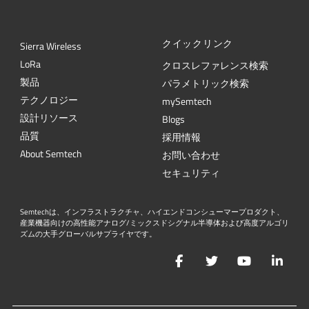
クイックリンク
Sierra Wireless
L
o
R
a
クロスレファレンス検索
製品
パラメトリック検索
テクノロジー
mySemtech
設計リソース
Blogs
品質
採用情報
About Semtech
お問い合わせ
セキュリティ
Semtechは、インフラストラクチャ、ハイエンドコンシューマープロダクト、
産業機器向けの高性能アナログ/ミックスドシグナル半導体および高度アルゴリ
ズムの大手グローバルサプライヤです。
Facebook
Twitter
YouTube
Lin