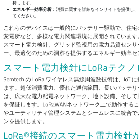
持します。
エネルギー効率分析
：消費に関する詳細なインサイトを提供し、
てください。
これらのデバイスは一般的にバッテリー駆動で、住宅
変電所など、多様な電力関連環境に展開されています
スマート電力検針、グリッド監視用の電力品質センサ
ー、最適化のための洞察を提供するエネルギー効率セ
スマート電力検針にLoRaテク
Semtech の LoRa ワイヤレス無線周波数技術は、
ます。超低消費電力、優れた通信範囲、長いバッテリー
は、広大な電力配電ネットワーク、地下設備、そして
を保証します。LoRaWANネットワーク上で動作す
やユーティリティ管理システムとシームレスに統合で
ンを提供します。
LoRa®接続のスマート電力検