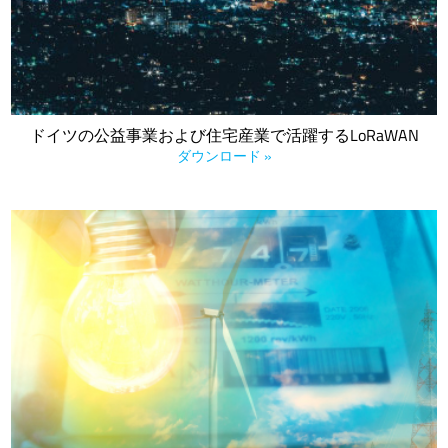
トについて検討しています。
ドイツの公益事業および住宅産業で活躍するLoRaWAN
ダウンロード »
LoRaWANは、ネットワークやデバイスレベルでの相互運用性に
加え、プライベートおよびパブリックネットワークを経済的に
ディプロメント・活用する柔軟性を備えており、公益事業市場
に素晴らしい価値を提案しています。提供：LoRa Alliance