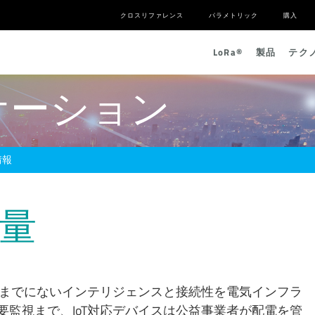
クロスリファレンス
パラメトリック
購入
L
o
R
a
®
製品
テク
ケーション
情報
量
れまでにないインテリジェンスと接続性を電気インフラ
監視まで、IoT対応デバイスは公益事業者が配電を管