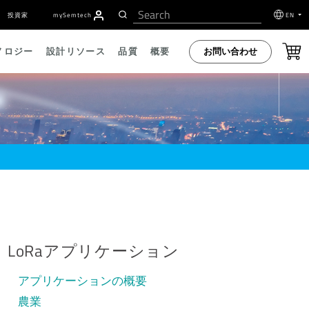
投資家
my
S
emtech
EN
お問い合わせ
ノロジー
設計リソース
品質
概要
LoRaアプリケーション
アプリケーションの概要
農業