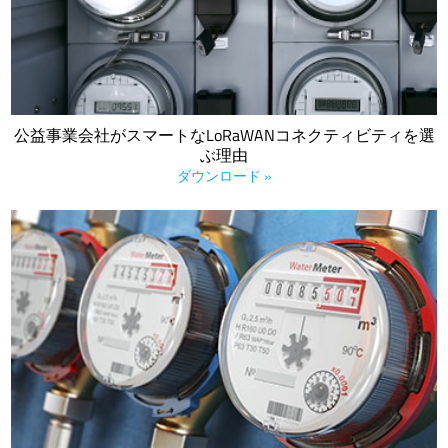
識されるだけではなく、実際に法制化が進んでいます。
公益事業会社がスマートなLoRaWANコネクティビティを選
ぶ理由
ダウンロード »
センサーとゲートウェイで構成されるLoRaベースのスマートユ
ーティリティインフラストラクチャを実装することで、公益事
業会社と計量会社はリモートでデータを収集し、スタッフをよ
り効率的に活用することができるので、業務を合理化し、コス
トを削減することができます。