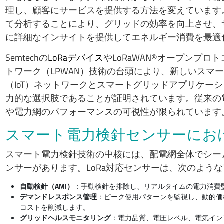
理し、顧客にサービスを提供する方法を変えています
て分析することにより、グリッドの効率を向上させ、
に詳細なインサイトを提供してエネルギー消費を最適
Semtechの
LoRaデバイス
やLoRaWAN®オープンプ
トワーク（LPWAN）技術の台頭により、新しいスマ
（IoT）ネットワークとスマートグリッドアプリケー
力的な選択肢であることが証明されています。従来の
や電力網のパフォーマンスの可視性が限られています
スマート電力検針センサーにおけ
スマート電力検針技術の中核には、配電網全体でシー
ンサーがあります。LoRa対応センサーは、次のよう
自動検針（AMI）
：手動検針を排除し、リアルタイムの電力消費
デマンドレスポンス管理
：ピーク使用パターンを監視し、動的価
コストを削減します。
グリッドヘルスモニタリング
：電力品質、電圧レベル、電気イン