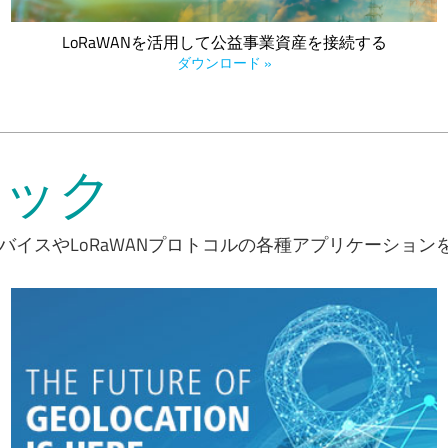
LoRaWANを活用して公益事業資産を接続する
ダウンロード »
ィック
バイスやLoRaWANプロトコルの各種アプリケーショ
Semtechでは、モバイルであるかないかに関わらず、すべての
IoTデバイスが低消費電力のジオロケーション機能を備えている
べきであると考えていましたが、LoRa®デバイス、LoRaWAN®
規格、LoRa Edge™資産管理プラットフォームにより、これがよ