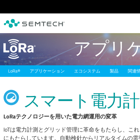
メインコンテンツにスキップ
アプリ
L
o
R
a
®
アプリケーション
エコシステム
製品
関連
スマート電力計
LoRaテクノロジーを用いた電力網運用の変革
IoTは電力計測とグリッド管理に革命をもたらし、こ
にもたらしています。自動検針からリアルタイムの需要