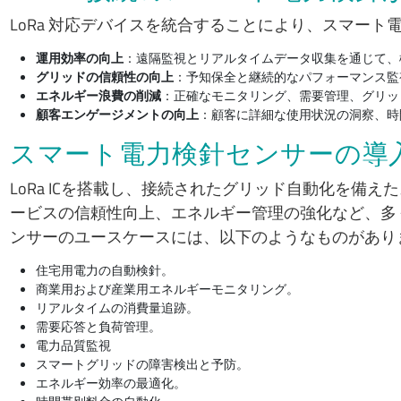
LoRa 対応デバイスを統合することにより、スマー
運用効率の向上
：遠隔監視とリアルタイムデータ収集を通じて、
グリッドの信頼性の向上
：予知保全と継続的なパフォーマンス監
エネルギー浪費の削減
：正確なモニタリング、需要管理、グリッ
顧客エンゲージメントの向上
：顧客に詳細な使用状況の洞察、時
スマート電力検針センサーの導
LoRa ICを搭載し、接続されたグリッド自動化を備
ービスの信頼性向上、エネルギー管理の強化など、多
ンサーのユースケースには、以下のようなものがあり
住宅用電力の自動検針。
商業用および産業用エネルギーモニタリング。
リアルタイムの消費量追跡。
需要応答と負荷管理。
電力品質監視
スマートグリッドの障害検出と予防。
エネルギー効率の最適化。