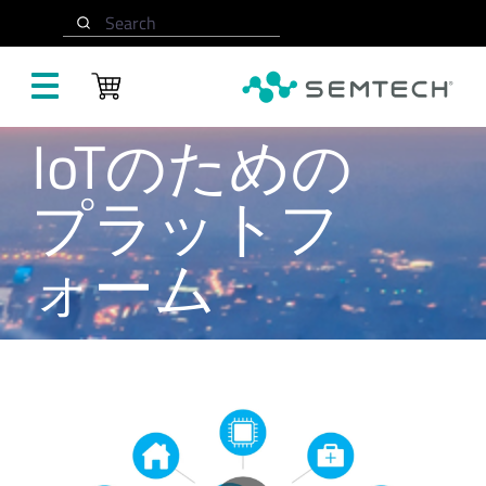
メインコンテンツにスキップ
Search
IoTのための
プラットフ
ォーム