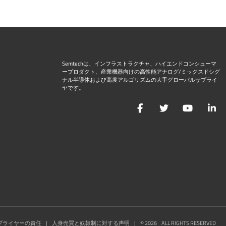
Semtechは、インフラストラクチャ、ハイエンドコンシューマ
ープロダクト、産業機器向けの高性能アナログ/ミックスドシグ
ナル半導体および高度アルゴリズムの大手グローバルサプライ
ヤです。
Facebook
Twitter
YouTu
L
プライヤーの責任
|
人身売買と奴隷制に対する声明
|
©
2026
ALL RIGHTS RESERVED