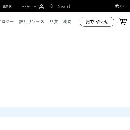
投資家
my
S
emtech
EN
お問い合わせ
ノロジー
設計リソース
品質
概要