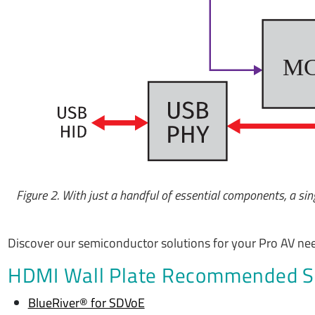
M
Figure 2. With just a handful of essential components, a s
Discover our semiconductor solutions for your Pro AV ne
HDMI Wall Plate Recommended So
BlueRiver® for SDVoE