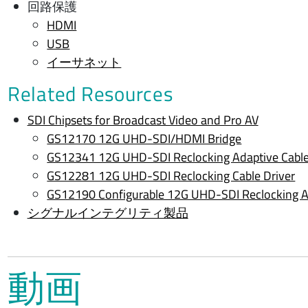
回路保護
HDMI
USB
イーサネット
Related Resources
SDI Chipsets for Broadcast Video and Pro AV
GS12170 12G UHD-SDI/HDMI Bridge
GS12341 12G UHD-SDI Reclocking Adaptive Cable
GS12281 12G UHD-SDI Reclocking Cable Driver
GS12190 Configurable 12G UHD-SDI Reclocking Ada
シグナルインテグリティ製品
動画