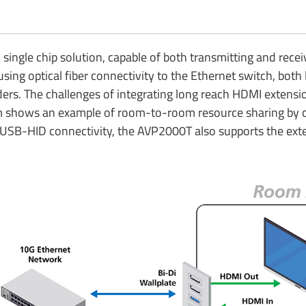
I single chip solution, capable of both transmitting and rec
sing optical fiber connectivity to the Ethernet switch, bot
ers. The challenges of integrating long reach HDMI extensio
m shows an example of room-to-room resource sharing by c
ed USB-HID connectivity, the AVP2000T also supports the ext