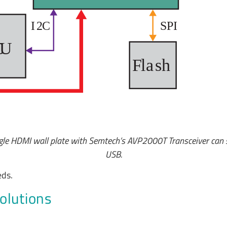
I
2
C
SPI
C
U
F
l
a
sh
ingle HDMI wall plate with Semtech’s AVP2000T Transceiver can
USB.
eds.
lutions