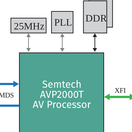
DDR
PLL
25MHz
XFI
MDS