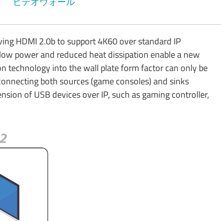
ビデオウォール
eiving HDMI 2.0b to support 4K60 over standard IP
h low power and reduced heat dissipation enable a new
n technology into the wall plate form factor can only be
onnecting both sources (game consoles) and sinks
ension of USB devices over IP, such as gaming controller,