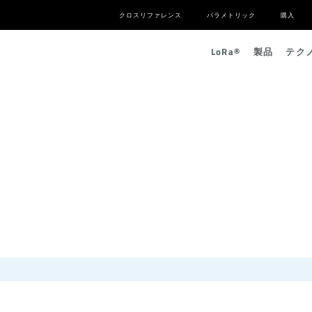
クロスリファレンス
パラメトリック
購入
L
o
R
a
®
製品
テク