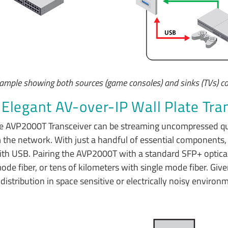
mple showing both sources (game consoles) and sinks (TVs) con
Elegant AV-over-IP Wall Plate Tran
the AVP2000T Transceiver can be streaming uncompressed qua
 the network. With just a handful of essential components, 
with USB. Pairing the AVP2000T with a standard SFP+ optic
 fiber, or tens of kilometers with single mode fiber. Given 
distribution in space sensitive or electrically noisy enviro