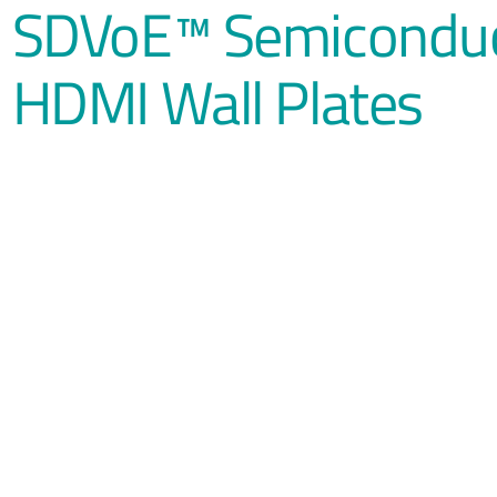
SDVoE™ Semiconduct
HDMI Wall Plates