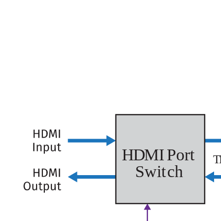
H
D
MI
P
ort
T
Swi
t
ch