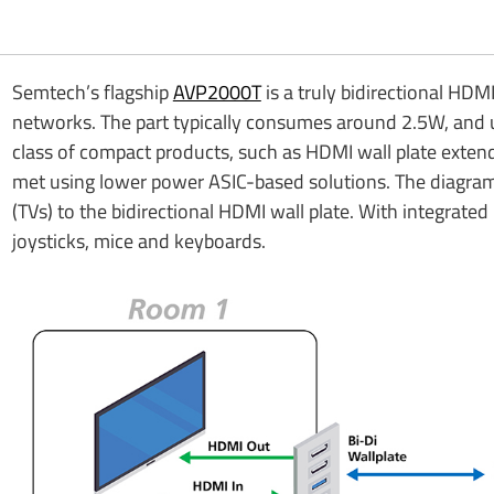
Semtech’s flagship
AVP2000T
is a truly bidirectional HDM
networks. The part typically consumes around 2.5W, and u
class of compact products, such as HDMI wall plate extend
met using lower power ASIC-based solutions. The diagra
(TVs) to the bidirectional HDMI wall plate. With integrat
joysticks, mice and keyboards.