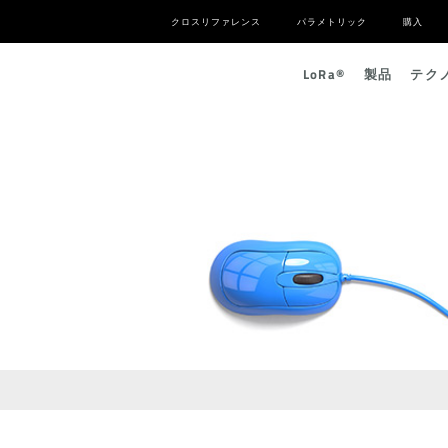
クロスリファレンス
パラメトリック
購入
L
o
R
a
®
製品
テク