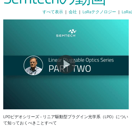
すべて表示
会社
LoRaテクノロジー
Lo
LPOビデオシリーズ - リニア駆動型プラグイン光学系（LPO）につい
て知っておくべきことすべて