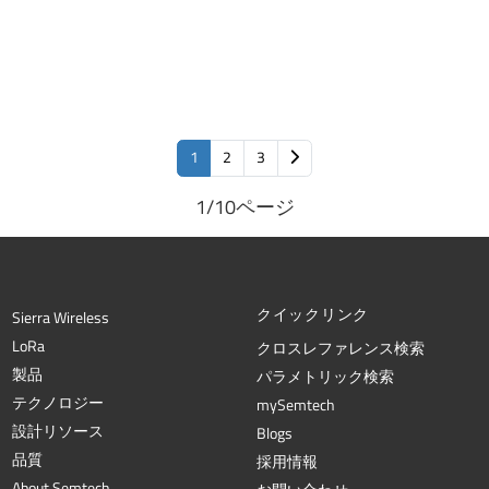
1
2
3
1/10ページ
クイックリンク
Sierra Wireless
L
o
R
a
クロスレファレンス検索
製品
パラメトリック検索
テクノロジー
mySemtech
設計リソース
Blogs
品質
採用情報
About Semtech