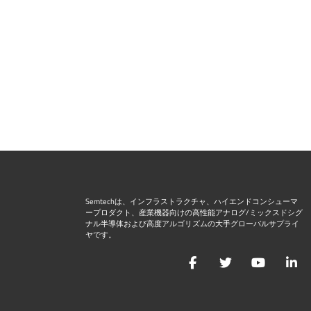
Semtechは、インフラストラクチャ、ハイエンドコンシューマ
ープロダクト、産業機器向けの高性能アナログ/ミックスドシグ
ナル半導体および高度アルゴリズムの大手グローバルサプライ
ヤです。
Facebook
Twitter
YouTu
L