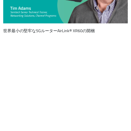
世界最小の堅牢な5GルーターAirLink® XR60の開梱