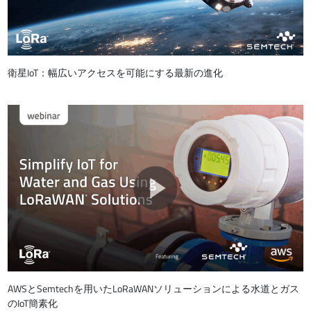
衛星IoT：幅広いアクセスを可能にする最新の進化
AWSとSemtechを用いたLoRaWANソリューションによる水道とガス
のIoT簡素化