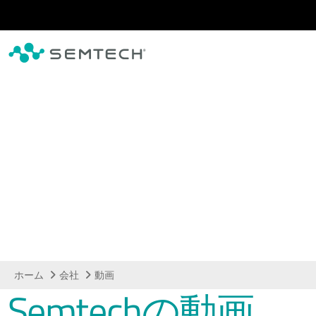
メインコンテンツにスキップ
動画
ホーム
会社
動画
Semtechの動画