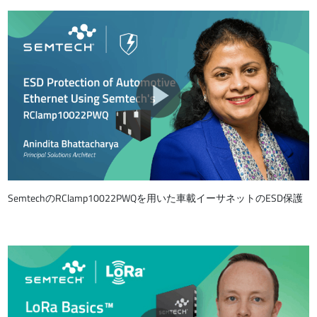
SemtechのRClamp10022PWQを用いた車載イーサネットのESD保護