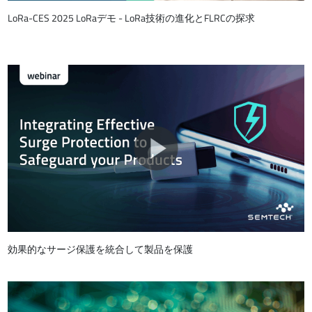
LoRa-CES 2025 LoRaデモ - LoRa技術の進化とFLRCの探求
効果的なサージ保護を統合して製品を保護