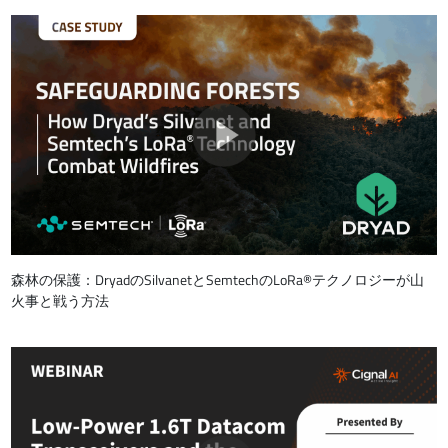
森林の保護：DryadのSilvanetとSemtechのLoRa®テクノロジーが山
火事と戦う方法