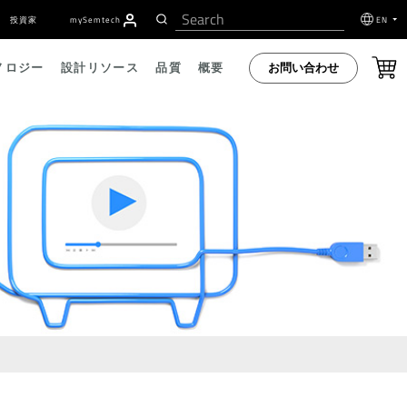
投資家
my
S
emtech
EN
お問い合わせ
ノロジー
設計リソース
品質
概要