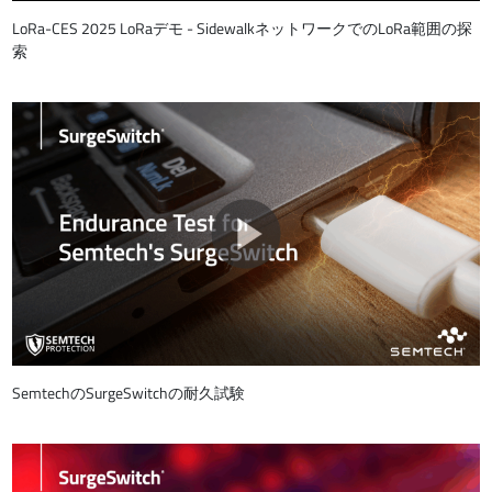
LoRa-CES 2025 LoRaデモ - SidewalkネットワークでのLoRa範囲の探
索
SemtechのSurgeSwitchの耐久試験