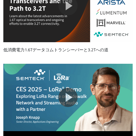
低消費電力1.6Tデータコムトランシーバーと3.2Tへの道