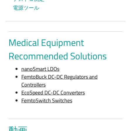
電源ツール
Medical Equipment
Recommended Solutions
nanoSmart LDOs
FemtoBuck DC-DC Regulators and
Controllers
EcoSpeed DC-DC Converters
FemtoSwitch Switches
動画