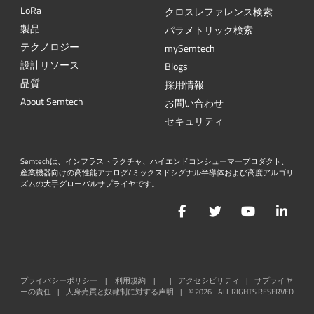
L
o
R
a
クロスレファレンス検索
製品
パラメトリック検索
テクノロジー
mySemtech
設計リソース
Blogs
品質
採用情報
About Semtech
お問い合わせ
セキュリティ
Semtechは、インフラストラクチャ、ハイエンドコンシューマープロダクト、
産業機器向けの高性能アナログ/ミックスドシグナル半導体および高度アルゴリ
ズムの大手グローバルサプライヤです。
Facebook
Twitter
YouTube
Lin
プライバシーポリシー
|
利用規約
|
|
アクセシビリティ
|
サプライヤ
ーの責任
|
人身売買と奴隷制に対する声明
|
©
2026
ALL RIGHTS RESERVED