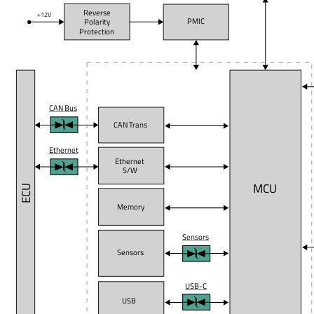
Reverse
+12V
PMIC
Polarity
Protection
CAN Bus
CAN Trans
Ethernet
Ethernet
S/W
MCU
ECU
Memory
Sensors
Sensors
USB-C
USB