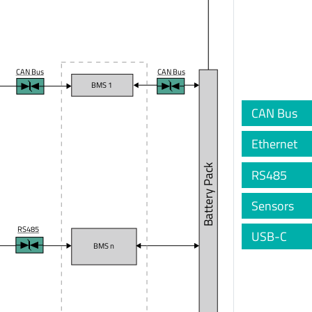
CAN Bus
CAN Bus
BMS 1
CAN Bus
Ethernet
Battery Pack
RS485
Sensors
RS485
USB-C
BMS n