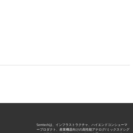
Semtechは、インフラストラクチャ、ハイエンドコンシューマ
ープロダクト、産業機器向けの高性能アナログ/ミックスドシグ