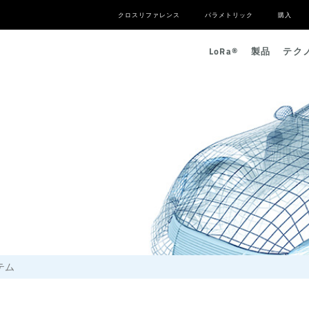
クロスリファレンス
パラメトリック
購入
L
o
R
a
®
製品
テク
テム