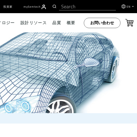
投資家
my
S
emtech
EN
お問い合わせ
ノロジー
設計リソース
品質
概要