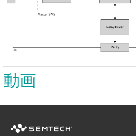
Master BMS
Relay Driver
Relay
-HV
動画