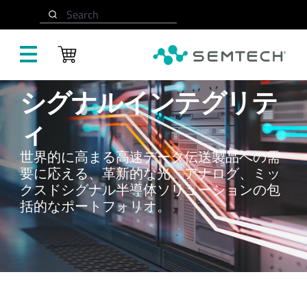
Search
メインコンテンツにスキップ
シグナルインテグリテ
ィ
世界的に高まる高速データ伝送製品への需
要に応える、革新的な光、アナログ、ミッ
クスドシグナル半導体ソリューションの包
括的なポートフォリオ。