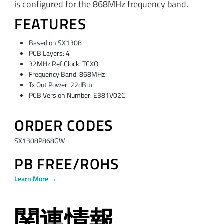
is configured for the 868MHz frequency band.
FEATURES
Based on SX1308
PCB Layers: 4
32MHz Ref Clock: TCXO
Frequency Band: 868MHz
Tx Out Power: 22dBm
PCB Version Number: E381V02C
ORDER CODES
SX1308P868GW
PB FREE/ROHS
Learn More →
関連情報