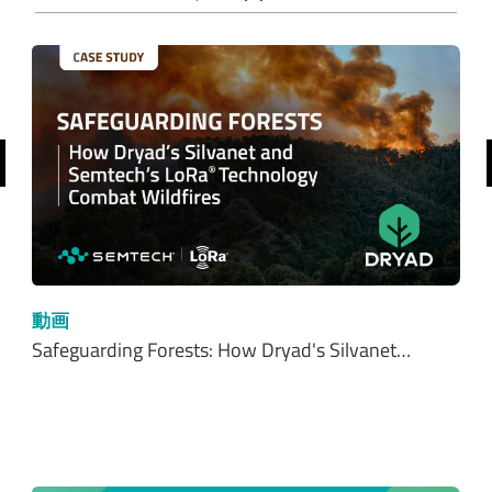
前へ
動画
Safeguarding Forests: How Dryad's Silvanet…