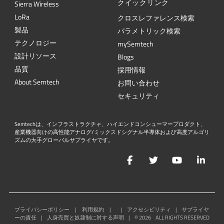
クイックリンク
Sierra Wireless
L
o
R
a
クロスレファレンス検索
製品
パラメトリック検索
テクノロジー
mySemtech
設計リソース
Blogs
品質
採用情報
About Semtech
お問い合わせ
セキュリティ
Semtechは、インフラストラクチャ、ハイエンドコンシューマープロダクト、
産業機器向けの高性能アナログ/ミックスドシグナル半導体および高度アルゴリ
ズムの大手グローバルサプライヤです。
Facebook
Twitter
YouTube
Lin
プライバシーポリシー
|
利用規約
|
|
アクセシビリティ
|
サプライヤ
ーの責任
|
人身売買と奴隷制に対する声明
|
©
2026
ALL RIGHTS RESERVED