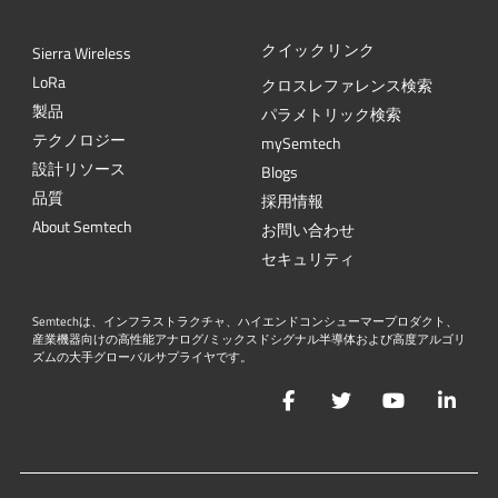
クイックリンク
Sierra Wireless
L
o
R
a
クロスレファレンス検索
製品
パラメトリック検索
テクノロジー
mySemtech
設計リソース
Blogs
品質
採用情報
About Semtech
お問い合わせ
セキュリティ
Semtechは、インフラストラクチャ、ハイエンドコンシューマープロダクト、
産業機器向けの高性能アナログ/ミックスドシグナル半導体および高度アルゴリ
ズムの大手グローバルサプライヤです。
Facebook
Twitter
YouTube
Lin