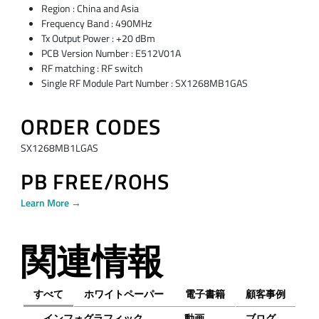
Region : China and Asia
Frequency Band : 490MHz
Tx Output Power : +20 dBm
PCB Version Number : E512V01A
RF matching : RF switch
Single RF Module Part Number : SX1268MB1GAS
ORDER CODES
SX1268MB1LGAS
PB FREE/ROHS
Learn More →
関連情報
すべて
ホワイトペーパー
電子書籍
顧客事例
インフォグラフィック
動画
ブログ