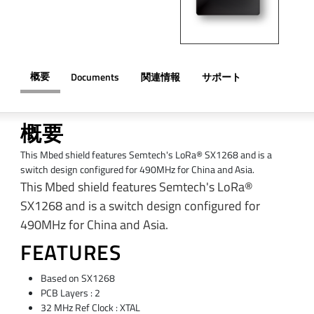
概要
Documents
関連情報
サポート
概要
This Mbed shield features Semtech's LoRa® SX1268 and is a
switch design configured for 490MHz for China and Asia.
This Mbed shield features Semtech's LoRa®
SX1268 and is a switch design configured for
490MHz for China and Asia.
FEATURES
Based on SX1268
PCB Layers : 2
32 MHz Ref Clock : XTAL