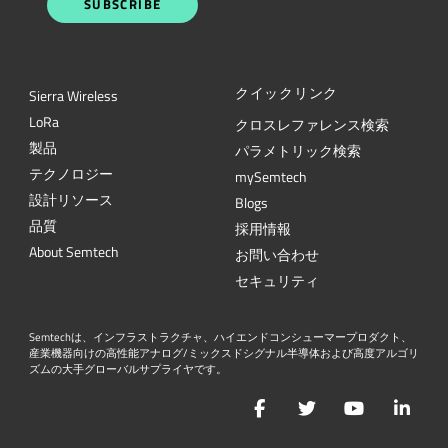
SUBSCRIBE
クイックリンク
Sierra Wireless
L
o
R
a
クロスレファレンス検索
製品
パラメトリック検索
テクノロジー
mySemtech
設計リソース
Blogs
品質
採用情報
About Semtech
お問い合わせ
セキュリティ
Semtechは、インフラストラクチャ、ハイエンドコンシューマープロダクト、
産業機器向けの高性能アナログ/ミックスドシグナル半導体および高度アルゴリ
ズムの大手グローバルサプライヤです。
Facebook
Twitter
YouTube
Lin