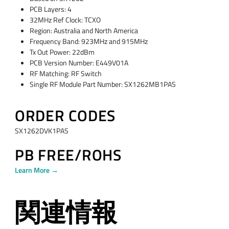
PCB Layers: 4
32MHz Ref Clock: TCXO
Region: Australia and North America
Frequency Band: 923MHz and 915MHz
Tx Out Power: 22dBm
PCB Version Number: E449V01A
RF Matching: RF Switch
Single RF Module Part Number: SX1262MB1PAS
ORDER CODES
SX1262DVK1PAS
PB FREE/ROHS
Learn More →
関連情報