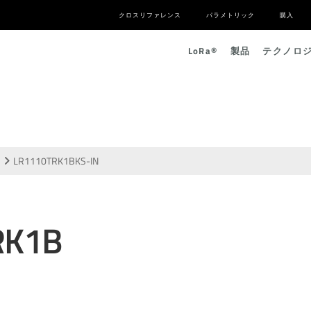
クロスリファレンス
パラメトリック
購入
L
o
R
a
®
製品
テクノロ
LR1110TRK1BKS-IN
RK1B