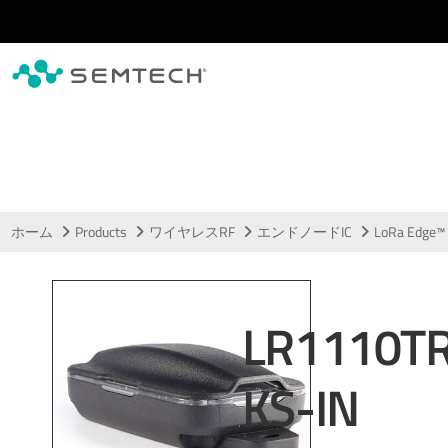
メインコンテンツにスキップ
ホーム
Products
ワイヤレスRF
エンドノードIC
LoRa Edge™
LR1110T
KS-IN