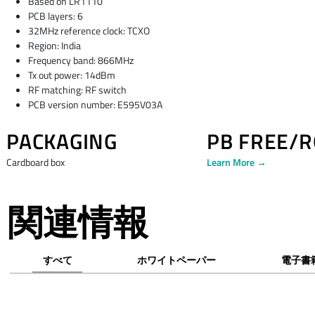
Based on LR1110
PCB layers: 6
32MHz reference clock: TCXO
Region: India
Frequency band: 866MHz
Tx out power: 14dBm
RF matching: RF switch
PCB version number: E595V03A
PACKAGING
PB FREE/
Cardboard box
Learn More →
関連情報
すべて
ホワイトペーパー
電子書