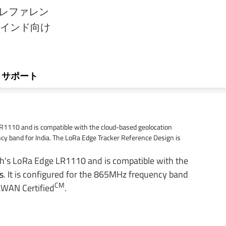
カーレファレン
、インド向け
サポート
1110 and is compatible with the cloud-based geolocation
ncy band for India. The LoRa Edge Tracker Reference Design is
h's LoRa Edge LR1110 and is compatible with the
s
. It is configured for the 865MHz frequency band
CM
aWAN Certified
.