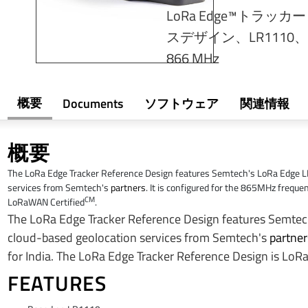
LoRa Edge™トラッ
スデザイン、LR1110
866 MHz
概要
Documents
ソフトウェア
関連情報
概要
The LoRa Edge Tracker Reference Design features Semtech's LoRa Edge LR
services from Semtech's
partners
. It is configured for the 865MHz freque
CM
LoRaWAN Certified
.
The LoRa Edge Tracker Reference Design features Semtec
cloud-based geolocation services from Semtech's
partner
for India. The LoRa Edge Tracker Reference Design is LoR
FEATURES