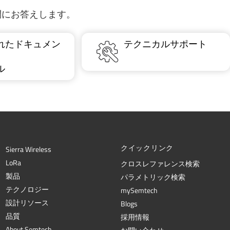
質問にお答えします。
れたドキュメン
テクニカルサポート
ル
クイックリンク
Sierra Wireless
L
o
R
a
クロスレファレンス検索
製品
パラメトリック検索
テクノロジー
mySemtech
設計リソース
Blogs
品質
採用情報
About Semtech