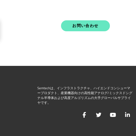
お問い合わせ
Semtechは、インフラストラクチャ、ハイエンドコンシューマ
ープロダクト、産業機器向けの高性能アナログ/ミックスドシグ
ナル半導体および高度アルゴリズムの大手グローバルサプライ
ヤです。
Facebook
Twitter
YouTu
L