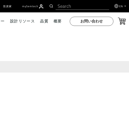
投資家
my
S
emtech
EN
お問い合わせ
ジー
設計リソース
品質
概要