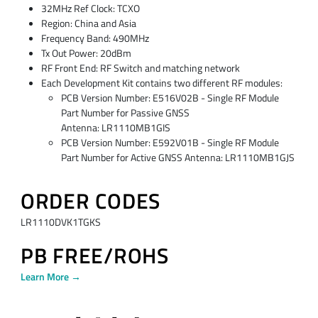
32MHz Ref Clock: TCXO
Region: China and Asia
Frequency Band: 490MHz
Tx Out Power: 20dBm
RF Front End: RF Switch and matching network
Each Development Kit contains two different RF modules:
PCB Version Number: E516V02B - Single RF Module
Part Number for Passive GNSS
Antenna: LR1110MB1GIS
PCB Version Number: E592V01B - Single RF Module
Part Number for Active GNSS Antenna: LR1110MB1GJS
ORDER CODES
LR1110DVK1TGKS
PB FREE/ROHS
Learn More →