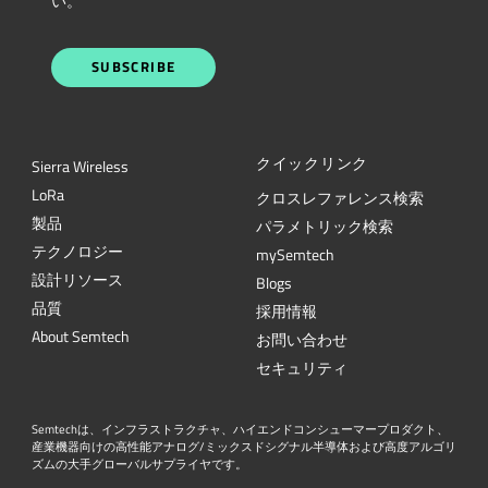
い。
SUBSCRIBE
クイックリンク
Sierra Wireless
L
o
R
a
クロスレファレンス検索
製品
パラメトリック検索
テクノロジー
mySemtech
設計リソース
Blogs
品質
採用情報
About Semtech
お問い合わせ
セキュリティ
Semtechは、インフラストラクチャ、ハイエンドコンシューマープロダクト、
産業機器向けの高性能アナログ/ミックスドシグナル半導体および高度アルゴリ
ズムの大手グローバルサプライヤです。