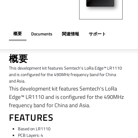
概要
Documents
関連情報
サポート
概要
This development kit features Semtech's LoRa Edge™ LR1110
and is configured for the 490MHz frequency band for China
and Asia.
This development kit features Semtech's LoRa
Edge™ LR1110 and is configured for the 490MHz
frequency band for China and Asia.
FEATURES
Based on LR1110
PCB Layers: 4