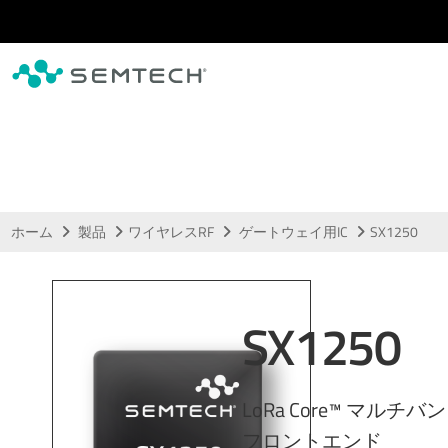
メインコンテンツにスキップ
ホーム
製品
ワイヤレスRF
ゲートウェイ用IC
SX1250
SX1250
LoRa Core™ マルチバ
フロントエンド