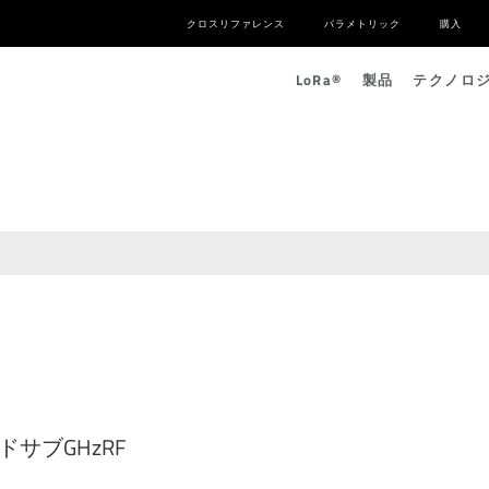
クロスリファレンス
パラメトリック
購入
L
o
R
a
®
製品
テクノロ
ンドサブGHzRF