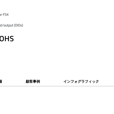
or FSK
put/output (DIOs)
ROHS
籍
顧客事例
インフォグラフィック