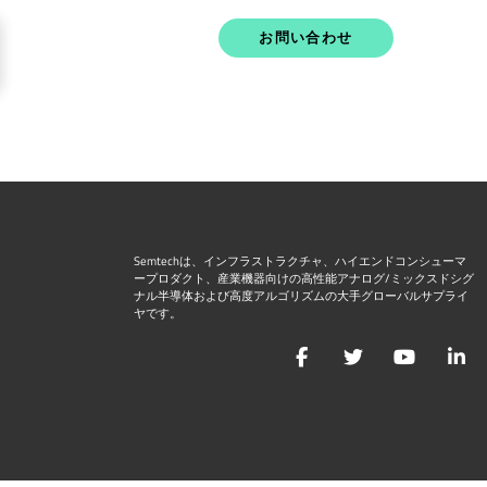
お問い合わせ
Semtechは、インフラストラクチャ、ハイエンドコンシューマ
ープロダクト、産業機器向けの高性能アナログ/ミックスドシグ
ナル半導体および高度アルゴリズムの大手グローバルサプライ
ヤです。
Facebook
Twitter
YouTu
L