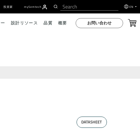
投資家
my
S
emtech
EN
お問い合わせ
ジー
設計リソース
品質
概要
DATASHEET