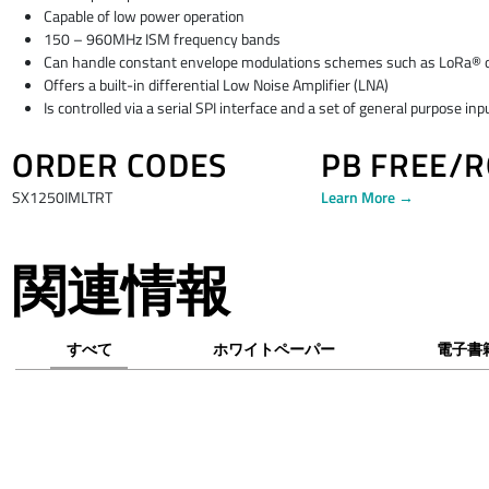
Capable of low power operation
150 – 960MHz ISM frequency bands
Can handle constant envelope modulations schemes such as LoRa® 
Offers a built-in differential Low Noise Amplifier (LNA)
Is controlled via a serial SPI interface and a set of general purpose in
ORDER CODES
PB FREE/
SX1250IMLTRT
Learn More →
関連情報
すべて
ホワイトペーパー
電子書