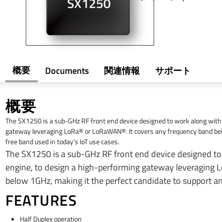
概要
Documents
関連情報
サポート
概要
The SX1250 is a sub-GHz RF front end device designed to work along wit
gateway leveraging LoRa® or LoRaWAN®. It covers any frequency band belo
free band used in today’s IoT use cases.
The SX1250 is a sub-GHz RF front end device designed 
engine, to design a high-performing gateway leveraging
below 1GHz, making it the perfect candidate to support an
FEATURES
Half Duplex operation