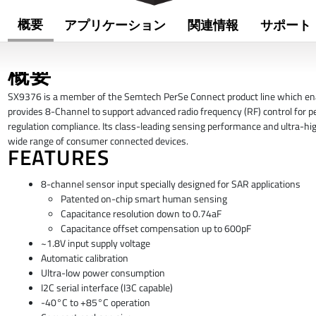
概要
アプリケーション
関連情報
サポート
概要
SX9376 is a member of the Semtech PerSe Connect product line which enable
provides 8-Channel to support advanced radio frequency (RF) control for 
regulation compliance. Its class-leading sensing performance and ultra-hig
wide range of consumer connected devices.
FEATURES
8-channel sensor input specially designed for SAR applications
Patented on-chip smart human sensing
Capacitance resolution down to 0.74aF
Capacitance offset compensation up to 600pF
~1.8V input supply voltage
Automatic calibration
Ultra-low power consumption
I2C serial interface (I3C capable)
-40°C to +85°C operation