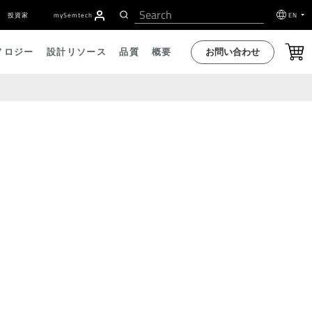
投資家
my
S
emtech
EN
お問い合わせ
ノロジー
設計リソース
品質
概要