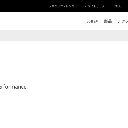
クロスリファレンス
パラメトリック
購入
L
o
R
a
®
製品
テク
erformance,