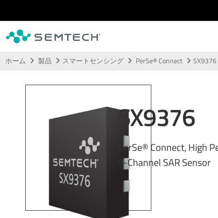
メインコンテンツにスキップ
ホーム
製品
スマートセンシング
PerSe® Connect
SX9376
SX9376
PerSe® Connect, High P
8-Channel SAR Sensor