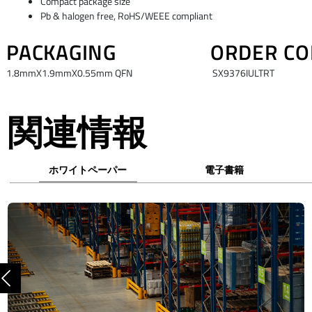
Compact package size
Pb & halogen free, RoHS/WEEE compliant
PACKAGING
ORDER CO
1.8mmX1.9mmX0.55mm QFN
SX9376IULTRT
関連情報
ホワイトペーパー
電子書籍
前へ