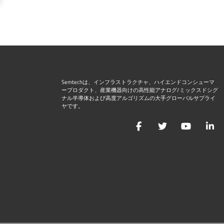
Semtechは、インフラストラクチャ、ハイエンドコンシューマ
ープロダクト、産業機器向けの高性能アナログ/ミックスドシグ
ナル半導体および高度アルゴリズムの大手グローバルサプライ
ヤです。
Facebook
Twitter
YouTu
L