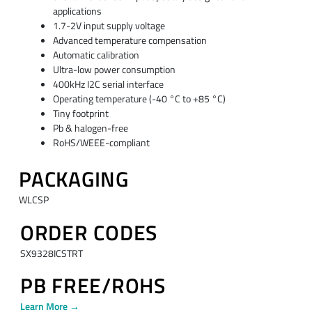
applications
1.7-2V input supply voltage
Advanced temperature compensation
Automatic calibration
Ultra-low power consumption
400kHz I2C serial interface
Operating temperature (-40 °C to +85 °C)
Tiny footprint
Pb & halogen-free
RoHS/WEEE-compliant
PACKAGING
WLCSP
ORDER CODES
SX9328ICSTRT
PB FREE/ROHS
Learn More →