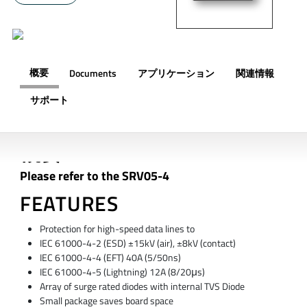
概要
Documents
アプリケーション
関連情報
サポート
概要
Please refer to the SRV05-4
FEATURES
Protection for high-speed data lines to
IEC 61000-4-2 (ESD) ±15kV (air), ±8kV (contact)
IEC 61000-4-4 (EFT) 40A (5/50ns)
IEC 61000-4-5 (Lightning) 12A (8/20μs)
Array of surge rated diodes with internal TVS Diode
Small package saves board space