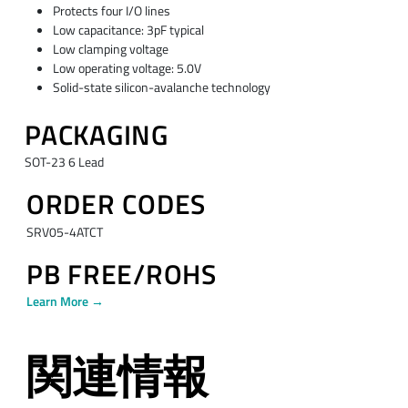
Protects four I/O lines
Low capacitance: 3pF typical
Low clamping voltage
Low operating voltage: 5.0V
Solid-state silicon-avalanche technology
PACKAGING
SOT-23 6 Lead
ORDER CODES
SRV05-4ATCT
PB FREE/ROHS
Learn More →
関連情報