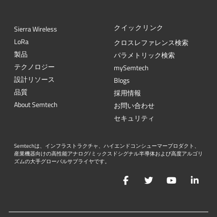
クイックリンク
Sierra Wireless
L
o
R
a
クロスレファレンス検索
製品
パラメトリック検索
テクノロジー
mySemtech
設計リソース
Blogs
品質
採用情報
About Semtech
お問い合わせ
セキュリティ
Semtechは、インフラストラクチャ、ハイエンドコンシューマープロダクト、
産業機器向けの高性能アナログ/ミックスドシグナル半導体および高度アルゴリ
ズムの大手グローバルサプライヤです。
Facebook
Twitter
YouTube
Lin