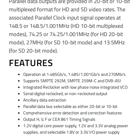
Parallel data outputs are provided in 20-bit or 10-bit
multiplexed format for HD and SD video rates. The
associated Parallel Clock input signal operates at
148.5 or 148.5/1.001MHz (HD 10-bit multiplexed
modes), 74.25 or 74.25/1.001MHz (for HD 20-bit
mode), 27MHz (for SD 10-bit mode) and 13.5MHz
(for SD 20-bit mode).
FEATURES
Operation at 1.485Gb/s, 1.485/1.001Gb/s and 270Mb/s
Supports SMPTE 292M, SMPTE 259M-C and DVB-ASI
Integrated Reclocker with low phase noise integrated VCO
Serial digital reclocked, or non-reclocked output
Ancillary data extraction
Parallel data bus selectable as either 20-bit or 10-bit
Comprehensive error detection and correction features
Output H, V, F or CEA 861 Timing Signals
1.2V digital core power supply, 1.2V and 3.3V analog power
supplies, and selectable 1.8V or 3.3V I/O power supply