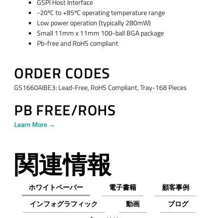
GSPI Host Interface
-20ºC to +85ºC operating temperature range
Low power operation (typically 280mW)
Small 11mm x 11mm 100-ball BGA package
Pb-free and RoHS compliant
ORDER CODES
GS1660AIBE3: Lead-Free, RoHS Compliant, Tray-168 Pieces
PB FREE/ROHS
Learn More →
関連情報
ホワイトペーパー
電子書籍
顧客事例
インフォグラフィック
動画
ブログ