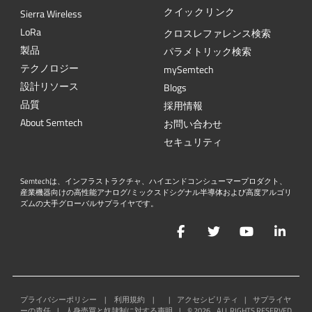
クイックリンク
Sierra Wireless
L
o
R
a
クロスレファレンス検索
製品
パラメトリック検索
テクノロジー
mySemtech
設計リソース
Blogs
品質
採用情報
About Semtech
お問い合わせ
セキュリティ
Semtechは、インフラストラクチャ、ハイエンドコンシューマープロダクト、
産業機器向けの高性能アナログ/ミックスドシグナル半導体および高度アルゴリ
ズムの大手グローバルサプライヤです。
Facebook
Twitter
YouTube
Lin
プライバシーポリシー
|
利用規約
|
|
アクセシビリティ
|
サプライヤ
ーの責任
|
人身売買と奴隷制に対する声明
|
©
2026
ALL RIGHTS RESERVED