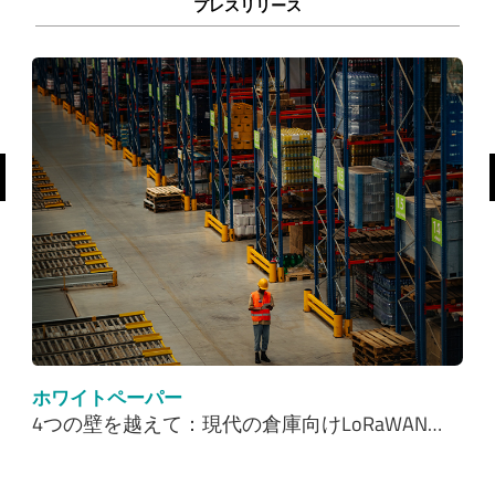
プレスリリース
前へ
ホワイトペーパー
4つの壁を越えて：現代の倉庫向けLoRaWAN…