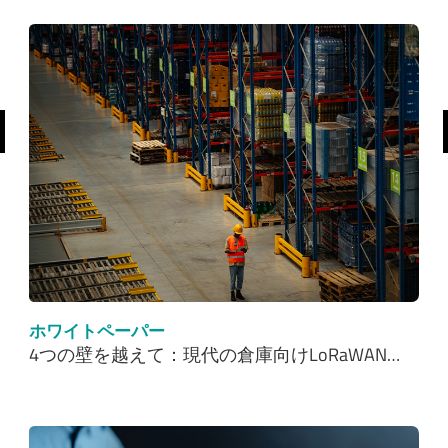
前へ
ホワイトペーパー
4つの壁を越えて：現代の倉庫向けLoRaWAN…