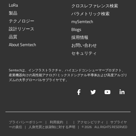
L
o
R
a
クロスレファレンス検索
製品
パラメトリック検索
テクノロジー
mySemtech
設計リソース
Blogs
品質
採用情報
About Semtech
お問い合わせ
セキュリティ
Semtechは、インフラストラクチャ、ハイエンドコンシューマープロダクト、
産業機器向けの高性能アナログ/ミックスドシグナル半導体および高度アルゴリ
ズムの大手グローバルサプライヤです。
Facebook
Twitter
YouTube
Lin
プライバシーポリシー
|
利用規約
|
|
アクセシビリティ
|
サプライヤ
ーの責任
|
人身売買と奴隷制に対する声明
|
©
2026
ALL RIGHTS RESERVED