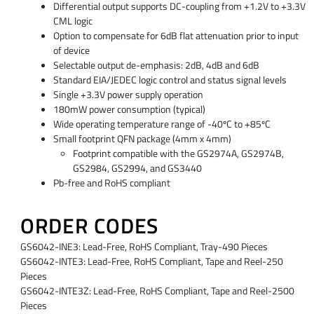
Differential output supports DC-coupling from +1.2V to +3.3V
CML logic
Option to compensate for 6dB flat attenuation prior to input
of device
Selectable output de-emphasis: 2dB, 4dB and 6dB
Standard EIA/JEDEC logic control and status signal levels
Single +3.3V power supply operation
180mW power consumption (typical)
Wide operating temperature range of -40ºC to +85ºC
Small footprint QFN package (4mm x 4mm)
Footprint compatible with the GS2974A, GS2974B,
GS2984, GS2994, and GS3440
Pb-free and RoHS compliant
ORDER CODES
GS6042-INE3: Lead-Free, RoHS Compliant, Tray-490 Pieces
GS6042-INTE3: Lead-Free, RoHS Compliant, Tape and Reel-250
Pieces
GS6042-INTE3Z: Lead-Free, RoHS Compliant, Tape and Reel-2500
Pieces