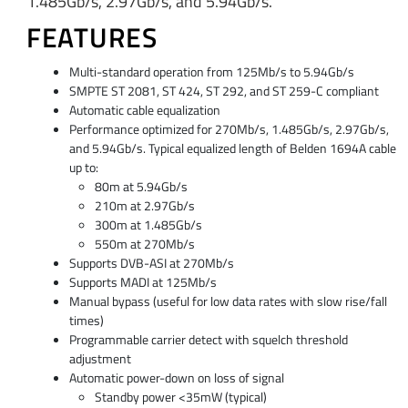
1.485Gb/s, 2.97Gb/s, and 5.94Gb/s.
FEATURES
Multi-standard operation from 125Mb/s to 5.94Gb/s
SMPTE ST 2081, ST 424, ST 292, and ST 259-C compliant
Automatic cable equalization
Performance optimized for 270Mb/s, 1.485Gb/s, 2.97Gb/s,
and 5.94Gb/s. Typical equalized length of Belden 1694A cable
up to:
80m at 5.94Gb/s
210m at 2.97Gb/s
300m at 1.485Gb/s
550m at 270Mb/s
Supports DVB-ASI at 270Mb/s
Supports MADI at 125Mb/s
Manual bypass (useful for low data rates with slow rise/fall
times)
Programmable carrier detect with squelch threshold
adjustment
Automatic power-down on loss of signal
Standby power <35mW (typical)