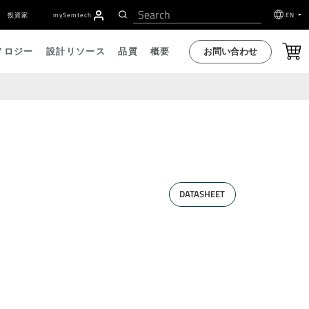
投資家
my
S
emtech
EN
お問い合わせ
ノロジー
設計リソース
品質
概要
DATASHEET