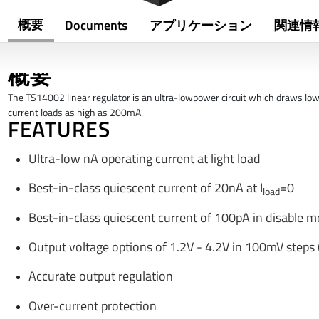
概要
Documents
アプリケーション
関連情
概要
The TS14002 linear regulator is an ultra-lowpower circuit which draws low nA
current loads as high as 200mA.
FEATURES
Ultra-low nA operating current at light load
Best-in-class quiescent current of 20nA at I
=0
load
Best-in-class quiescent current of 100pA in disable 
Output voltage options of 1.2V - 4.2V in 100mV step
Accurate output regulation
Over-current protection