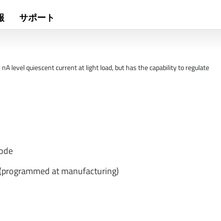
報
サポート
 level quiescent current at light load, but has the capability to regulate
mode
s (programmed at manufacturing)