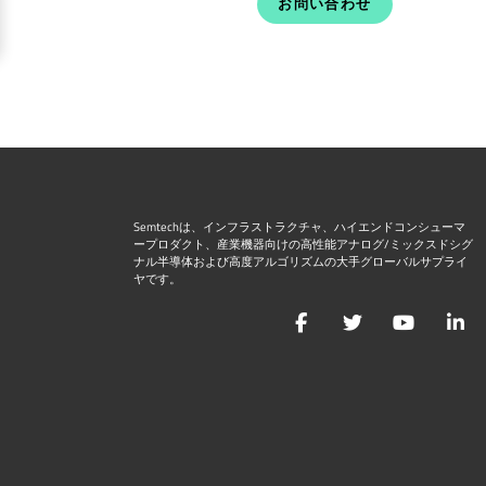
お問い合わせ
Semtechは、インフラストラクチャ、ハイエンドコンシューマ
ープロダクト、産業機器向けの高性能アナログ/ミックスドシグ
ナル半導体および高度アルゴリズムの大手グローバルサプライ
ヤです。
Facebook
Twitter
YouTu
L