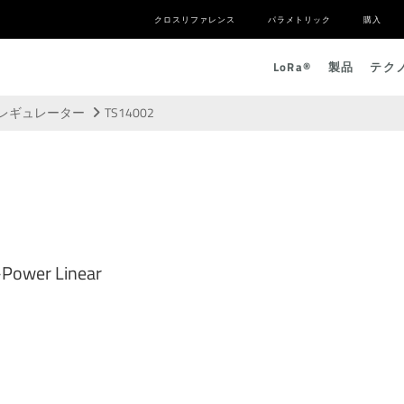
クロスリファレンス
パラメトリック
購入
L
o
R
a
®
製品
テク
）レギュレーター
TS14002
Power Linear