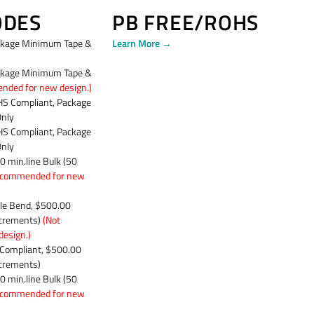
ODES
PB FREE/ROHS
kage Minimum Tape &
Learn More →
kage Minimum Tape &
nded for new design.)
S Compliant, Package
Only
S Compliant, Package
Only
 min.line Bulk (50
ecommended for new
le Bend, $500.00
increments)
(Not
esign.)
Compliant, $500.00
ncrements)
 min.line Bulk (50
ecommended for new