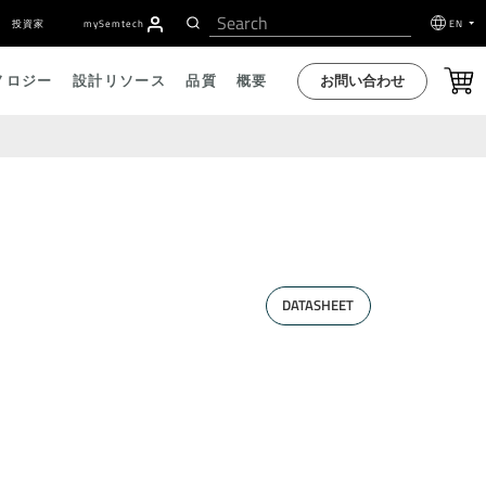
投資家
my
S
emtech
EN
お問い合わせ
ノロジー
設計リソース
品質
概要
DATASHEET