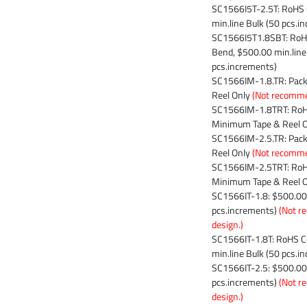
SC1566I5T-2.5T: RoHS 
min.line Bulk (50 pcs.i
SC1566I5T1.8SBT: RoHS
Bend, $500.00 min.line
pcs.increments)
SC1566IM-1.8.TR: Pac
Reel Only
(Not recomme
SC1566IM-1.8TRT: RoH
Minimum Tape & Reel 
SC1566IM-2.5.TR: Pac
Reel Only
(Not recomme
SC1566IM-2.5TRT: RoH
Minimum Tape & Reel 
SC1566IT-1.8: $500.00 
pcs.increments)
(Not r
design.)
SC1566IT-1.8T: RoHS C
min.line Bulk (50 pcs.i
SC1566IT-2.5: $500.00 
pcs.increments)
(Not r
design.)