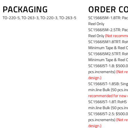
PACKAGING
ORDER C
TO-220-5, TO-263-3, TO-220-3, TO-263-5
SC1566I5M-1.8TR: Pac
Reel Only
SC1566I5M-2.5TR: Pac
Reel Only
(Not recomme
SC1566I5M1.8TRT: RoH
Minimum Tape & Reel 
SC1566I5M2.5TRT: RoH
Minimum Tape & Reel 
SC1566I5T-1.8: $500.00
pcs.increments)
(Not r
design.)
SC1566I5T-1.8SB: Sing
min.line Bulk (50 pcs.
recommended for new d
SC1566I5T-1.8T: RoHS 
min.line Bulk (50 pcs.i
SC1566I5T-2.5: $500.00
pcs.increments)
(Not r
design.)