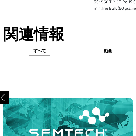
SC1566IT-2.5T: RoHS C
min.line Bulk (50 pcs.i
関連情報
すべて
動画
前へ