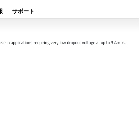
報
サポート
se in applications requiring very low dropout voltage at up to 3 Amps.