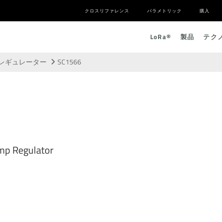
クロスリファレンス
パラメトリック
購入
L
o
R
a
®
製品
テク
）レギュレーター
SC1566
mp Regulator