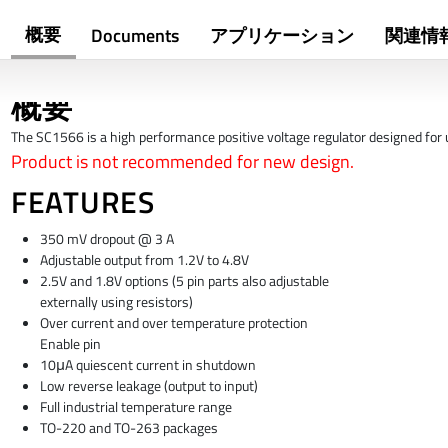
概要
Documents
アプリケーション
関連情
概要
The SC1566 is a high performance positive voltage regulator designed for u
Product is not recommended for new design.
FEATURES
350 mV dropout @ 3 A
Adjustable output from 1.2V to 4.8V
2.5V and 1.8V options (5 pin parts also adjustable
externally using resistors)
Over current and over temperature protection
Enable pin
10μA quiescent current in shutdown
Low reverse leakage (output to input)
Full industrial temperature range
TO-220 and TO-263 packages