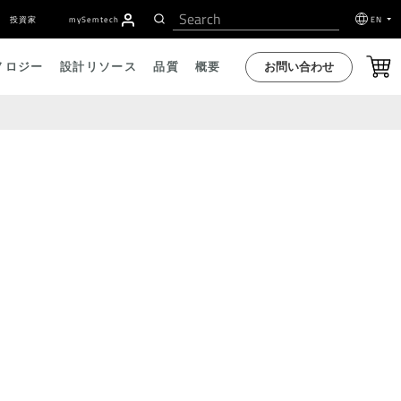
投資家
my
S
emtech
EN
お問い合わせ
ノロジー
設計リソース
品質
概要