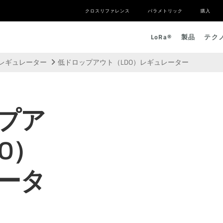
クロスリファレンス
パラメトリック
購入
L
o
R
a
®
製品
テク
）レギュレーター
低ドロップアウト（LDO）レギュレーター
プア
O）
ータ