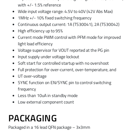
with +/- 1.5% reference
Wide input voltage range: 4.5V to 40V (42V Abs Max)
1MHz +/- 10% fixed switching frequency
Continuous output current: 1A (TS30041), 2A (TS30042)
High efficiency up to 95%
Current mode PWM control with PFM mode for improved
light load efficiency
Voltage supervisor for VOUT reported at the PG pin
Input supply under voltage lockout
Soft start for controlled startup with no overshoot
Full protection for over-current, over-temperature, and
UT over-voltage
SYNC function on EN/SYNC pin to control switching
frequency
Less than 10uA in standby mode
Low external component count
PACKAGING
Packaged in a 16 lead QFN package – 3x3mm