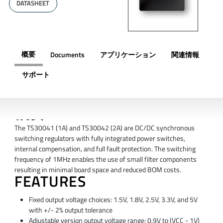
DATASHEET
概要
Documents
アプリケーション
関連情報
サポート
概要
The TS30041 (1A) and TS30042 (2A) are DC/DC synchronous
switching regulators with fully integrated power switches,
internal compensation, and full fault protection. The switching
frequency of 1MHz enables the use of small filter components
resulting in minimal board space and reduced BOM costs.
FEATURES
Fixed output voltage choices: 1.5V, 1.8V, 2.5V, 3.3V, and 5V
with +/- 2% output tolerance
Adjustable version output voltage range: 0.9V to (VCC - 1V)