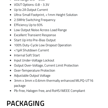
VOUT Options: 0.8 - 3.3V
Up to 2A Output Current
Ultra-Small Footprint, <1mm Height Solution
2.5MHz Switching Frequency
Efficiency Up to 93%
Low Output Noise Across Load Range
Excellent Transient Response
Start Up into Pre-Bias Output
100% Duty-Cycle Low Dropout Operation
<1μA Shutdown Current
Internal Soft Start
Input Under-Voltage Lockout
Output Over-Voltage, Current Limit Protection
Over-Temperature Protection
Adjustable Output Voltage
3mm x 3mm x 0.6mm thermally enhanced MLPQ-UT16
package
Pb-free, Halogen free, and RoHS/WEEE Compliant
PACKAGING