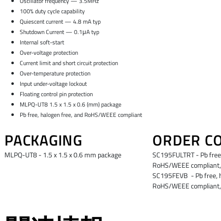
Oscillator frequency — 3.5MHz
100% duty cycle capability
Quiescent current — 4.8 mA typ
Shutdown Current — 0.1μA typ
Internal soft-start
Over-voltage protection
Current limit and short circuit protection
Over-temperature protection
Input under-voltage lockout
Floating control pin protection
MLPQ-UT8 1.5 x 1.5 x 0.6 (mm) package
Pb free, halogen free, and RoHS/WEEE compliant
PACKAGING
ORDER C
MLPQ-UT8 - 1.5 x 1.5 x 0.6 mm package
SC195FULTRT - Pb free,
RoHS/WEEE compliant,
SC195FEVB - Pb free, h
RoHS/WEEE compliant, 