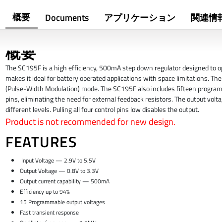
概要
Documents
アプリケーション
関連情
概要
The SC195F is a high efficiency, 500mA step down regulator designed to ope
makes it ideal for battery operated applications with space limitations.
(Pulse-Width Modulation) mode. The SC195F also includes fifteen programm
pins, eliminating the need for external feedback resistors. The output volt
different levels. Pulling all four control pins low disables the output.
Product is not recommended for new design.
FEATURES
Input Voltage — 2.9V to 5.5V
Output Voltage — 0.8V to 3.3V
Output current capability — 500mA
Efficiency up to 94%
15 Programmable output voltages
Fast transient response