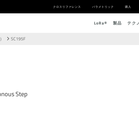
クロスリファレンス
パラメトリック
購入
L
o
R
a
®
製品
テク
プ）
SC195F
onous Step