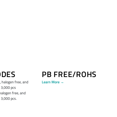
ODES
PB FREE/ROHS
 halogen free, and
Learn More →
 3,000 pcs
alogen free, and
3,000 pcs.