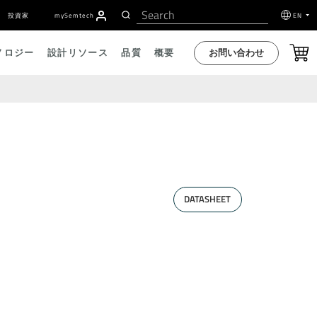
投資家
my
S
emtech
EN
お問い合わせ
ノロジー
設計リソース
品質
概要
DATASHEET