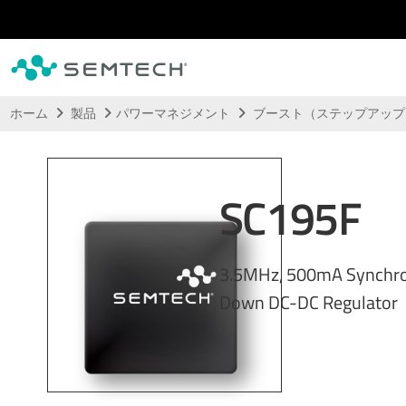
メインコンテンツにスキップ
ホーム
製品
パワーマネジメント
ブースト（ステップアッ
SC195F
3.5MHz, 500mA Synchr
Down DC-DC Regulator