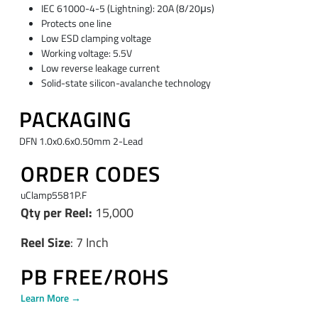
IEC 61000-4-5 (Lightning): 20A (8/20μs)
Protects one line
Low ESD clamping voltage
Working voltage: 5.5V
Low reverse leakage current
Solid-state silicon-avalanche technology
PACKAGING
DFN 1.0x0.6x0.50mm 2-Lead
ORDER CODES
uClamp5581P.F
Qty per Reel:
15,000
Reel Size
: 7 Inch
PB FREE/ROHS
Learn More →