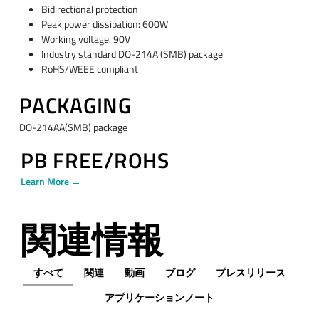
Bidirectional protection
Peak power dissipation: 600W
Working voltage: 90V
Industry standard DO-214A (SMB) package
RoHS/WEEE compliant
PACKAGING
DO-214AA(SMB) package
PB FREE/ROHS
Learn More →
関連情報
すべて
関連
動画
ブログ
プレスリリース
アプリケーションノート