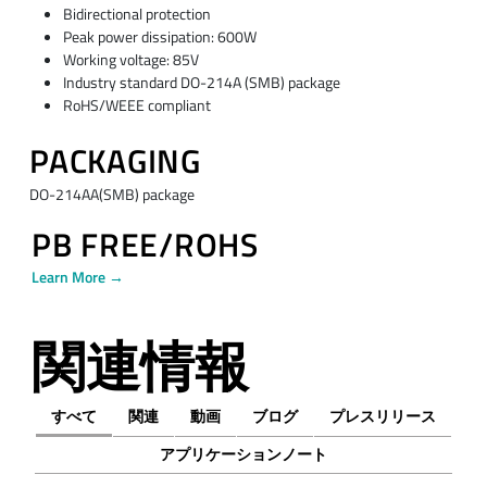
Bidirectional protection
Peak power dissipation: 600W
Working voltage: 85V
Industry standard DO-214A (SMB) package
RoHS/WEEE compliant
PACKAGING
DO-214AA(SMB) package
PB FREE/ROHS
Learn More →
関連情報
すべて
関連
動画
ブログ
プレスリリース
アプリケーションノート