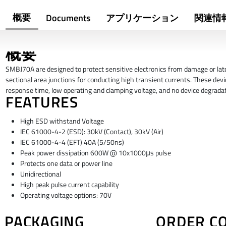
概要
Documents
アプリケーション
関連情
概要
SMBJ70A are designed to protect sensitive electronics from damage or latc
sectional area junctions for conducting high transient currents. These devic
response time, low operating and clamping voltage, and no device degradat
FEATURES
High ESD withstand Voltage
IEC 61000-4-2 (ESD): 30kV (Contact), 30kV (Air)
IEC 61000-4-4 (EFT) 40A (5/50ns)
Peak power dissipation 600W @ 10x1000μs pulse
Protects one data or power line
Unidirectional
High peak pulse current capability
Operating voltage options: 70V
PACKAGING
ORDER C