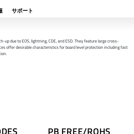
報
サポート
h-up due to EOS, lightning, CDE, and ESD. They feature large cross-
es offer desirable characteristics for board level protection including fast
ion.
ODES
PB FREE/ROHS