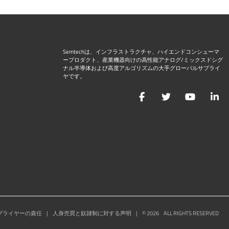
Semtechは、インフラストラクチャ、ハイエンドコンシューマ
ープロダクト、産業機器向けの高性能アナログ/ミックスドシグ
ナル半導体および高度アルゴリズムの大手グローバルサプライ
ヤです。
Facebook
Twitter
YouTu
L
プライヤーの責任
|
人身売買と奴隷制に対する声明
|
©
2026
ALL RIGHTS RESERVED