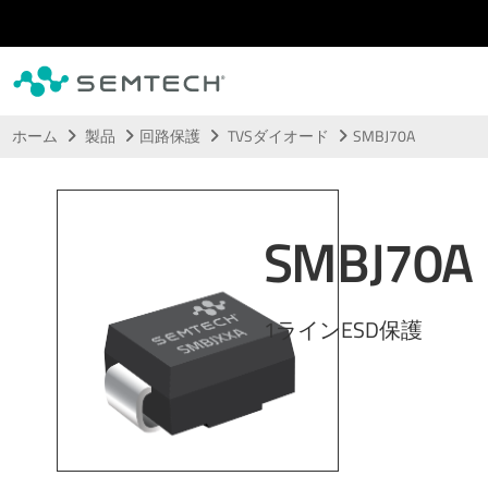
メインコンテンツにスキップ
ホーム
製品
回路保護
TVSダイオード
SMBJ70A
SMBJ70A
1ラインESD保護