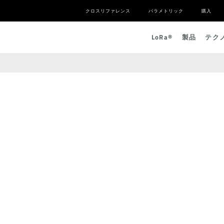
クロスリファレンス
パラメトリック
購入
L
o
R
a
®
製品
テク