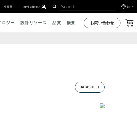
投資家
my
S
emtech
EN
お問い合わせ
ノロジー
設計リソース
品質
概要
DATASHEET