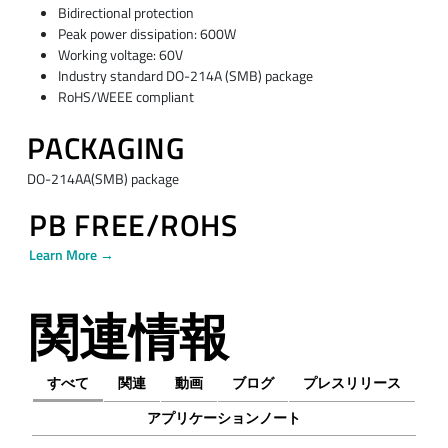
Bidirectional protection
Peak power dissipation: 600W
Working voltage: 60V
Industry standard DO-214A (SMB) package
RoHS/WEEE compliant
PACKAGING
DO-214AA(SMB) package
PB FREE/ROHS
Learn More →
関連情報
すべて
関連
動画
ブログ
プレスリリース
アプリケーションノート