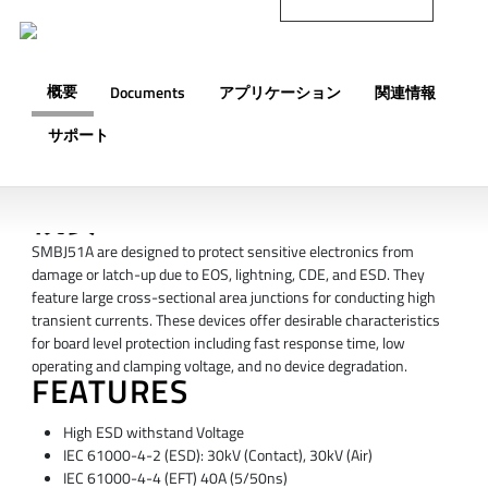
概要
Documents
アプリケーション
関連情報
サポート
概要
SMBJ51A are designed to protect sensitive electronics from
damage or latch-up due to EOS, lightning, CDE, and ESD. They
feature large cross-sectional area junctions for conducting high
transient currents. These devices offer desirable characteristics
for board level protection including fast response time, low
operating and clamping voltage, and no device degradation.
FEATURES
High ESD withstand Voltage
IEC 61000-4-2 (ESD): 30kV (Contact), 30kV (Air)
IEC 61000-4-4 (EFT) 40A (5/50ns)