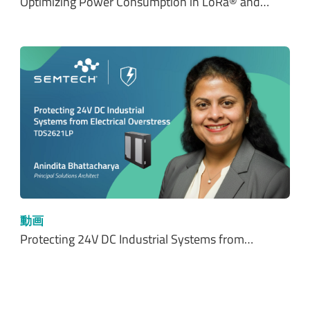
Optimizing Power Consumption in LoRa® and…
動画
Protecting 24V DC Industrial Systems from…