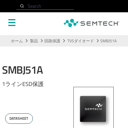
Search
メインコンテンツにスキップ
ホーム
製品
回路保護
TVSダイオード
SMBJ51A
SMBJ51A
1ラインESD保護
DATASHEET