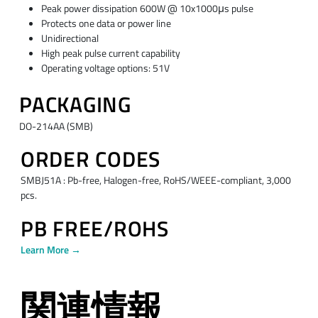
Peak power dissipation 600W @ 10x1000μs pulse
Protects one data or power line
Unidirectional
High peak pulse current capability
Operating voltage options: 51V
PACKAGING
DO-214AA (SMB)
ORDER CODES
SMBJ51A : Pb-free, Halogen-free, RoHS/WEEE-compliant, 3,000
pcs.
PB FREE/ROHS
Learn More →
関連情報