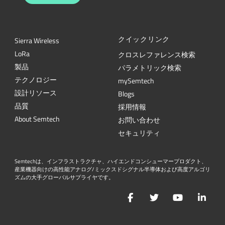
クイックリンク
Sierra Wireless
L
o
R
a
クロスレファレンス検索
製品
パラメトリック検索
テクノロジー
mySemtech
設計リソース
Blogs
品質
採用情報
About Semtech
お問い合わせ
セキュリティ
Semtechは、インフラストラクチャ、ハイエンドコンシューマープロダクト、
産業機器向けの高性能アナログ/ミックスドシグナル半導体および高度アルゴリ
ズムの大手グローバルサプライヤです。
Facebook
Twitter
YouTube
Lin