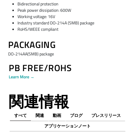
Bidirectional protection
Peak power dissipation: 600W
Working voltage: 16V
Industry standard DO-214A (SMB) package
RoHS/WEEE compliant
PACKAGING
DO-214AA(SMB) package
PB FREE/ROHS
Learn More →
関連情報
すべて
関連
動画
ブログ
プレスリリース
アプリケーションノート