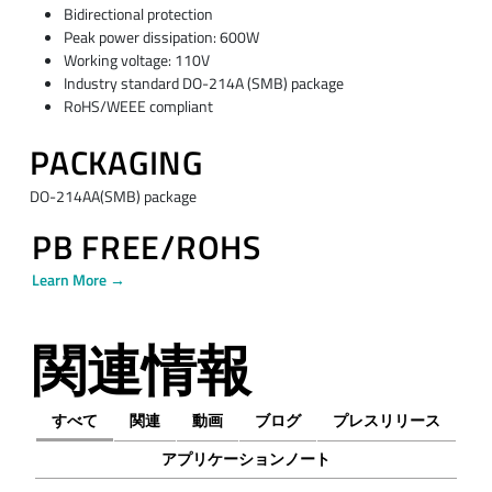
Bidirectional protection
Peak power dissipation: 600W
Working voltage: 110V
Industry standard DO-214A (SMB) package
RoHS/WEEE compliant
PACKAGING
DO-214AA(SMB) package
PB FREE/ROHS
Learn More →
関連情報
すべて
関連
動画
ブログ
プレスリリース
アプリケーションノート