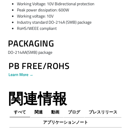
Working Voltage: 10V Bidirectional protection
Peak power dissipation: 600W
Working voltage: 10V
Industry standard DO-214A (SMB) package
RoHS/WEEE compliant
PACKAGING
DO-214AA(SMB) package
PB FREE/ROHS
Learn More →
関連情報
すべて
関連
動画
ブログ
プレスリリース
アプリケーションノート