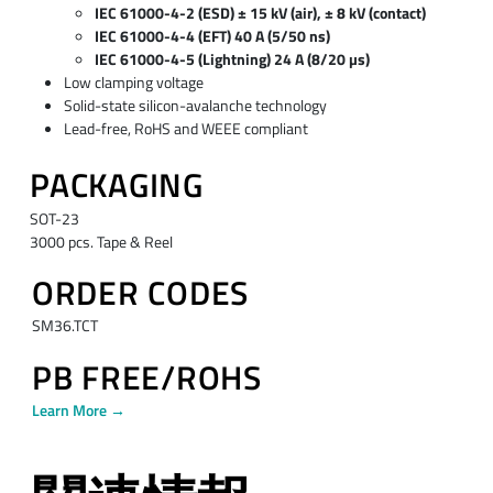
IEC 61000-4-2 (ESD) ± 15 kV (air), ± 8 kV (contact)
IEC 61000-4-4 (EFT) 40 A (5/50 ns)
IEC 61000-4-5 (Lightning) 24 A (8/20 µs)
Low clamping voltage
Solid-state silicon-avalanche technology
Lead-free, RoHS and WEEE compliant
PACKAGING
SOT-23
3000 pcs. Tape & Reel
ORDER CODES
SM36.TCT
PB FREE/ROHS
Learn More →