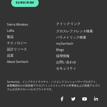
SUBSCRIBE
クイックリンク
Sierra Wireless
L
o
R
a
クロスレファレンス検索
製品
パラメトリック検索
テクノロジー
mySemtech
設計リソース
Blogs
品質
採用情報
About Semtech
お問い合わせ
セキュリティ
Semtechは、インフラストラクチャ、ハイエンドコンシューマープロダクト、
産業機器向けの高性能アナログ/ミックスドシグナル半導体および高度アルゴリ
ズムの大手グローバルサプライヤです。
Facebook
Twitter
YouTube
Lin