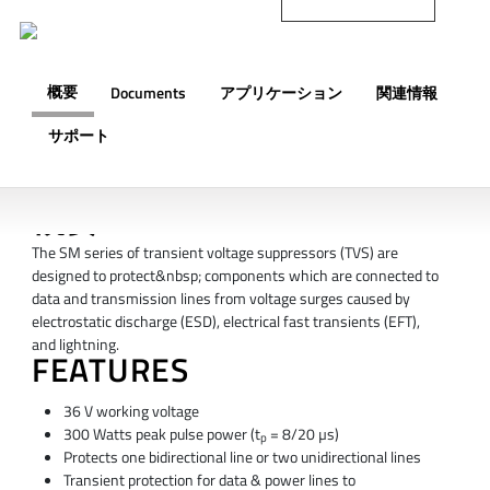
概要
Documents
アプリケーション
関連情報
サポート
概要
The SM series of transient voltage suppressors (TVS) are
designed to protect&nbsp; components which are connected to
data and transmission lines from voltage surges caused by
electrostatic discharge (ESD), electrical fast transients (EFT),
and lightning.
FEATURES
36 V working voltage
300 Watts peak pulse power (t
= 8/20 µs)
p
Protects one bidirectional line or two unidirectional lines
Transient protection for data & power lines to