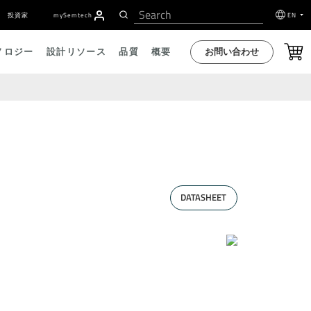
投資家
my
S
emtech
EN
お問い合わせ
ノロジー
設計リソース
品質
概要
DATASHEET