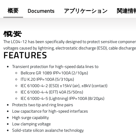
概要
Documents
アプリケーション
関連情
概要
The LC04-12 has been specifically designed to protect sensitive compone
voltages caused by lightning, electrostatic discharge (ESD), cable discharge 
FEATURES
Transient protection for high-speed data lines to
Bellcore GR 1089 IPP=100A (2/10μs)
ITU K.20 IPP=100A (5/310μs)
IEC 61000-4-2 (ESD) ±15kV (air), ±8kV (contact)
IEC 61000-4-4 (EFT) 40A (5/50ns)
IEC 61000-4-5 (Lightning) IPP=100A (8/20μs)
Protects two tip and ring line pairs
Low capacitance for high-speed interfaces
High surge capability
Low clamping voltage
Solid-state silicon avalanche technology