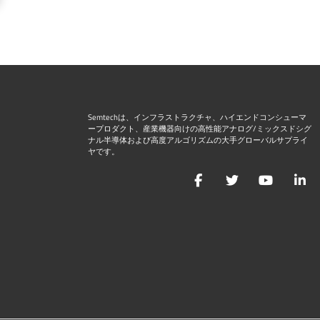
Semtechは、インフラストラクチャ、ハイエンドコンシューマ
ープロダクト、産業機器向けの高性能アナログ/ミックスドシグ
ナル半導体および高度アルゴリズムの大手グローバルサプライ
ヤです。
Facebook
Twitter
YouTu
L