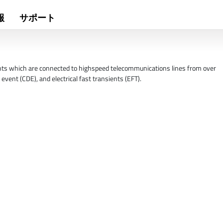
報
サポート
nts which are connected to highspeed telecommunications lines from over
event (CDE), and electrical fast transients (EFT).