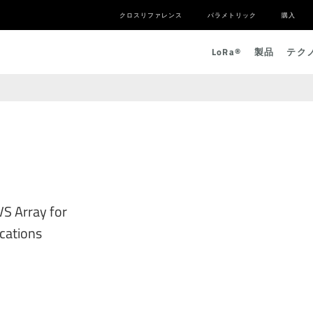
クロスリファレンス
パラメトリック
購入
L
o
R
a
®
製品
テク
S Array for
cations