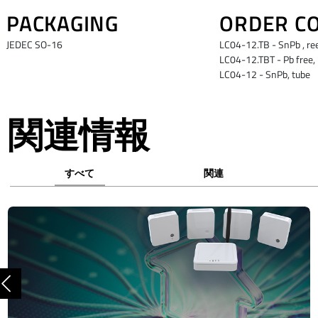
PACKAGING
ORDER C
JEDEC SO-16
LC04-12.TB - SnPb , re
LC04-12.TBT - Pb free, 
LC04-12 - SnPb, tube
関連情報
すべて
関連
前へ