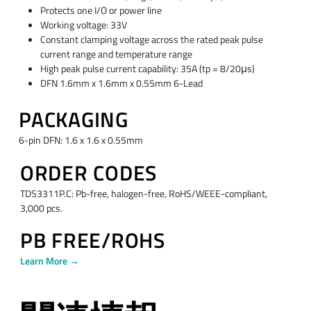
Protects one I/O or power line
Working voltage: 33V
Constant clamping voltage across the rated peak pulse
current range and temperature range
High peak pulse current capability: 35A (tp = 8/20μs)
DFN 1.6mm x 1.6mm x 0.55mm 6-Lead
PACKAGING
6-pin DFN: 1.6 x 1.6 x 0.55mm
ORDER CODES
TDS3311P.C: Pb-free, halogen-free, RoHS/WEEE-compliant,
3,000 pcs.
PB FREE/ROHS
Learn More →