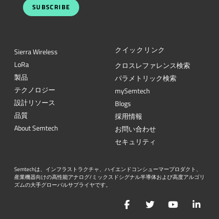
SUBSCRIBE
クイックリンク
Sierra Wireless
L
o
R
a
クロスレファレンス検索
製品
パラメトリック検索
テクノロジー
mySemtech
設計リソース
Blogs
品質
採用情報
About Semtech
お問い合わせ
セキュリティ
Semtechは、インフラストラクチャ、ハイエンドコンシューマープロダクト、
産業機器向けの高性能アナログ/ミックスドシグナル半導体および高度アルゴリ
ズムの大手グローバルサプライヤです。
Facebook
Twitter
YouTube
Lin