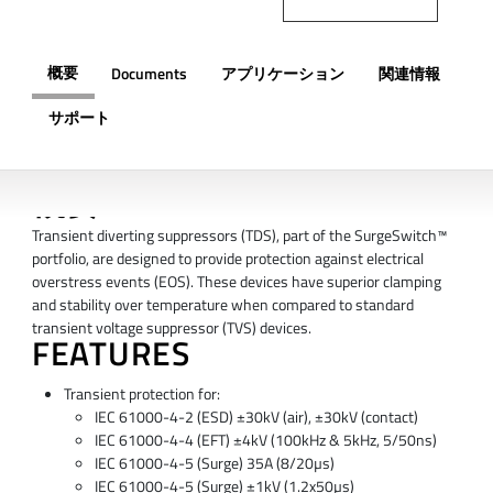
概要
Documents
アプリケーション
関連情報
サポート
概要
Transient diverting suppressors (TDS), part of the SurgeSwitch™
portfolio, are designed to provide protection against electrical
overstress events (EOS). These devices have superior clamping
and stability over temperature when compared to standard
transient voltage suppressor (TVS) devices.
FEATURES
Transient protection for:
IEC 61000-4-2 (ESD) ±30kV (air), ±30kV (contact)
IEC 61000-4-4 (EFT) ±4kV (100kHz & 5kHz, 5/50ns)
IEC 61000-4-5 (Surge) 35A (8/20µs)
IEC 61000-4-5 (Surge) ±1kV (1.2x50µs)