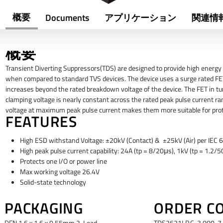
概要
Documents
アプリケーション
関連情
概要
Transient Diverting Suppressors(TDS) are designed to provide high energy
when compared to standard TVS devices. The device uses a surge rated FET
increases beyond the rated breakdown voltage of the device. The FET in t
clamping voltage is nearly constant across the rated peak pulse current r
voltage at maximum peak pulse current makes them more suitable for prote
FEATURES
High ESD withstand Voltage: ±20kV (Contact) & ±25kV (Air) per IEC
High peak pulse current capability: 24A (tp = 8/20μs), 1kV (tp = 1.2
Protects one I/O or power line
Max working voltage 26.4V
Solid-state technology
PACKAGING
ORDER C
DFN 1.6 x 1.6 x 0.55mm 2-Lead
TDS2621LP.C, 3,000, 7