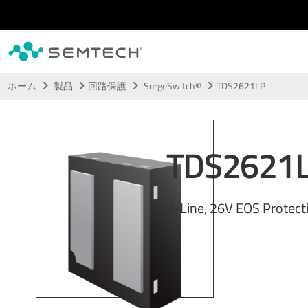
メインコンテンツにスキップ
ホーム
製品
回路保護
SurgeSwitch®
TDS2621LP
TDS2621
1-Line, 26V EOS Protect