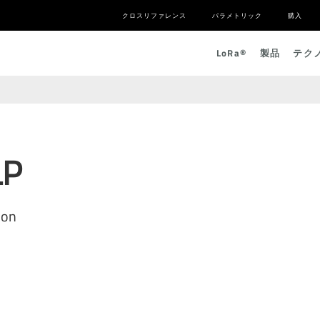
クロスリファレンス
パラメトリック
購入
L
o
R
a
®
製品
テク
LP
ion