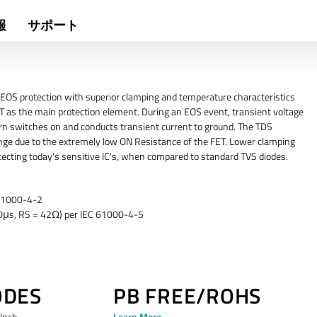
報
サポート
 EOS protection with superior clamping and temperature characteristics
 as the main protection element. During an EOS event, transient voltage
urn switches on and conducts transient current to ground. The TDS
ange due to the extremely low ON Resistance of the FET. Lower clamping
cting today's sensitive IC's, when compared to standard TVS diodes.
 61000-4-2
/50μs, RS = 42Ω) per IEC 61000-4-5
ODES
PB FREE/ROHS
 Inch
Learn More →