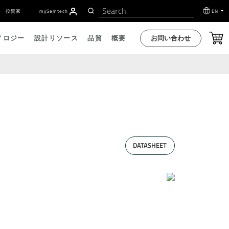
投資家
my
S
emtech
EN
お問い合わせ
ノロジー
設計リソース
品質
概要
DATASHEET