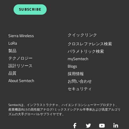
SUBSCRIBE
クイックリンク
Sierra Wireless
L
o
R
a
クロスレファレンス検索
製品
パラメトリック検索
テクノロジー
mySemtech
設計リソース
Blogs
品質
採用情報
About Semtech
お問い合わせ
セキュリティ
Semtechは、インフラストラクチャ、ハイエンドコンシューマープロダクト、
産業機器向けの高性能アナログ/ミックスドシグナル半導体および高度アルゴリ
ズムの大手グローバルサプライヤです。
Facebook
Twitter
YouTube
Lin