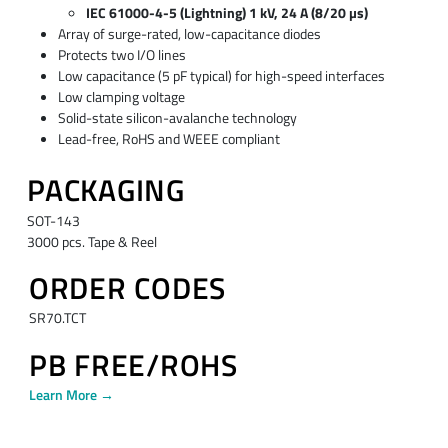
IEC 61000-4-5 (Lightning) 1 kV, 24 A (8/20 µs)
Array of surge-rated, low-capacitance diodes
Protects two I/O lines
Low capacitance (5 pF typical) for high-speed interfaces
Low clamping voltage
Solid-state silicon-avalanche technology
Lead-free, RoHS and WEEE compliant
PACKAGING
SOT-143
3000 pcs. Tape & Reel
ORDER CODES
SR70.TCT
PB FREE/ROHS
Learn More →