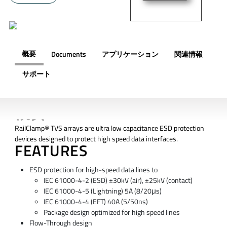
概要
Documents
アプリケーション
関連情報
サポート
概要
RailClamp® TVS arrays are ultra low capacitance ESD protection
devices designed to protect high speed data interfaces.
FEATURES
ESD protection for high-speed data lines to
IEC 61000-4-2 (ESD) ±30kV (air), ±25kV (contact)
IEC 61000-4-5 (Lightning) 5A (8/20μs)
IEC 61000-4-4 (EFT) 40A (5/50ns)
Package design optimized for high speed lines
Flow-Through design