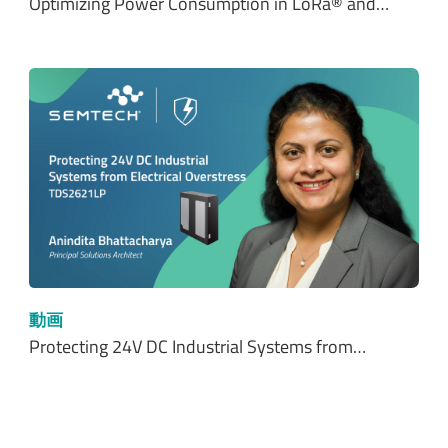
Optimizing Power Consumption in LoRa® and…
動画
Protecting 24V DC Industrial Systems from…