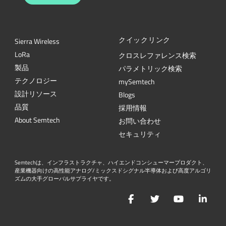
クイックリンク
Sierra Wireless
L
o
R
a
クロスレファレンス検索
製品
パラメトリック検索
テクノロジー
mySemtech
設計リソース
Blogs
品質
採用情報
About Semtech
お問い合わせ
セキュリティ
Semtechは、インフラストラクチャ、ハイエンドコンシューマープロダクト、
産業機器向けの高性能アナログ/ミックスドシグナル半導体および高度アルゴリ
ズムの大手グローバルサプライヤです。
Facebook
Twitter
YouTube
Lin