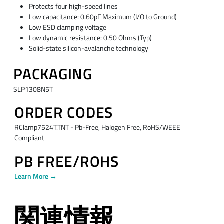
Protects four high-speed lines
Low capacitance: 0.60pF Maximum (I/O to Ground)
Low ESD clamping voltage
Low dynamic resistance: 0.50 Ohms (Typ)
Solid-state silicon-avalanche technology
PACKAGING
SLP1308N5T
ORDER CODES
RClamp7524T.TNT - Pb-Free, Halogen Free, RoHS/WEEE
Compliant
PB FREE/ROHS
Learn More →
関連情報